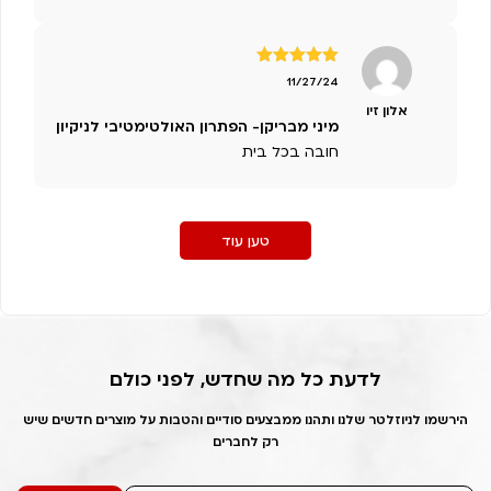
דורג
5
מתוך
11/27/24
5
אלון זיו
מיני מבריקן- הפתרון האולטימטיבי לניקיון
חובה בכל בית
טען עוד
לדעת כל מה שחדש, לפני כולם
הירשמו לניוזלטר שלנו ותהנו ממבצעים סודיים והטבות על מוצרים חדשים שיש
רק לחברים