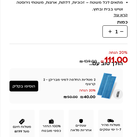
דירוגים של
מתאים לכל משטח – זכוכיות, דלתות, ארונות, משטחי נירוסטה
לקוחות
ושיש בבית ובחוץ.
קרא עוד
כמות
כמות
של
מיני
מבריקן-
20% הנחה
111.00
הפתרון
₪ 139.00
₪
הולך טוב עם..
האולטימטיבי
לניקיון
2 מטליות החלפה למיני מבריקן - 2
קרצוף
הוסיפו בקליק
20% הנחה
₪
₪
40.00
50.00
משלוח מהיר
שנתיים
100% החזר
משלוח חינם
1-7 ימי עסקים
אחריות מלאה
כספי מובטח
מעל ₪199