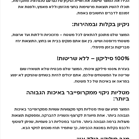
הכירו את המוצר שישנה את חוויית הניקיון שלכם! עם טכנולוגיה מתקדמת,
תוכלו להשיג תוצאות מרשימות בחצי מהזמן וללא מאמץ, ולפנות את
זמנכם לדברים החשובים באמת.
ניקיון בקלות ובמהירות:
המוצר שלנו מתוכנן להתאים לכל משטח – מזכוכיות ודלתות ועד ארונות,
משטחי נירוסטה ושיש. בין אם אתם מנקים בבית או בחוץ, התוצאות יהיו
מבריקות ובזמן מינימלי.
100% סיליקון – ללא שריטות!
בעזרת 100% סיליקון איכותי, המוצר שלנו מבטיח שלא תשאירו שום
שריטה על המשטחים שלכם. אתם יכולים להיות בטוחים שהניקיון לא יפגע
במראה או באיכות של כל משטח.
מטליות ניקוי ממקרופייבר באיכות הגבוהה
ביותר:
המוצר מגיע עם שתי מטליות ניקוי מקצועיות עשויות ממקרופייבר באיכות
הגבוהה ביותר. אחת מיועדת לקרצוף והשנייה להברקה, ומספקות תוצאות
מעולות ברמה הגבוהה ביותר. מדובר במטליות רב פעמיות, שניתן לשטוף
ולכבס בקלות במכונת הכביסה, כך שתמיד תהיו מוכנים לניקוי הבא.
מגב סיליקון בילד אין: