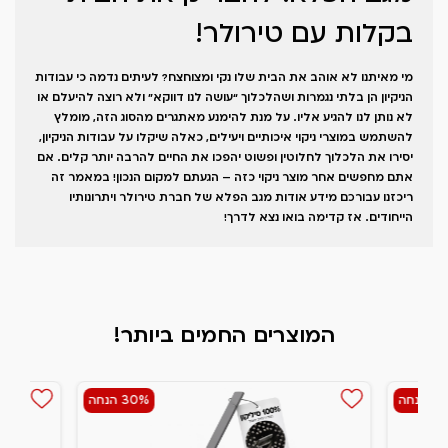
בקלות עם טירולר!
מי מאיתנו לא אוהב את הבית שלו נקי ומצוחצח? לעיתים נדמה כי עבודות
הניקיון הן בלתי נגמרות ושהלכלוך “עושה לנו דווקא” ולא רוצה להיעלם או
לא נותן לנו להגיע אליו. על מנת להימנע מאתגרים מהסוג הזה, מומלץ
להשתמש במוצרי ניקוי איכותיים ויעילים, כאלה שיקלו על עבודות הניקיון,
יסירו את הלכלוך לחלוטין ופשוט יהפכו את החיים להרבה יותר קלים. אם
אתם מחפשים אחר מוצר ניקוי כזה – הגעתם למקום הנכון! במאמר זה
ריכזנו עבורכם מידע אודות מגב הפלא של חברת טירולר ויתרונותיו
הייחודים. אז קדימה בואו נצא לדרך!
המוצרים החמים ביותר!
הנחה
30% הנחה