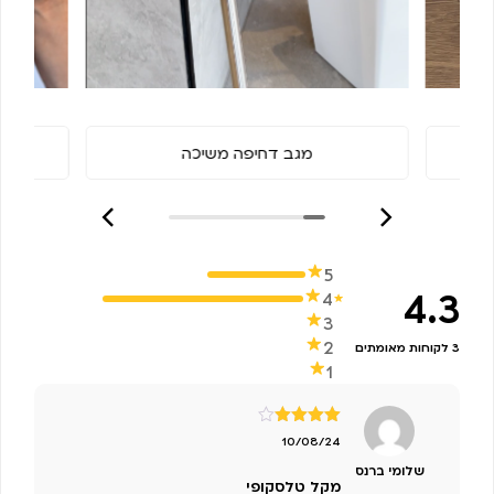
מגב דחיפה משיכה
מ
5
4.3
4
3
2
3 לקוחות מאומתים
1
דורג
4
10/08/24
מתוך 5
שלומי ברנס
מקל טלסקופי