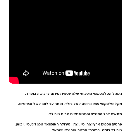
המקל הטלקסקופי האיכותי שלנו עכשיו זמין גם לרכישה בנפרד.
מקל טלסקופי עשוי נירוסטה אל-חלד, נפתח עד לגובה של 150 ס”מ.
מתאים לכל המגבים והמטאטאים מבית טירולר.
פרטים נוספים ארץ יצור: סין. יצרן: טירולר האוסוואר טכנולוגי, סין. יבואן:
טירולר בע"מ. כתובת: התמר, נווה ימין, ישראל.