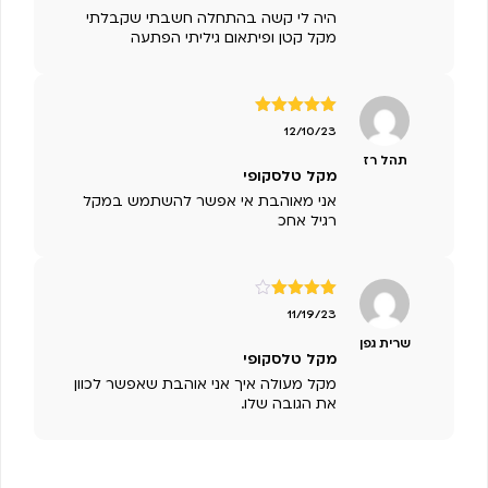
היה לי קשה בהתחלה חשבתי שקבלתי
מקל קטן ופיתאום גיליתי הפתעה
דורג
5
מתוך
12/10/23
5
תהל רז
מקל טלסקופי
אני מאוהבת אי אפשר להשתמש במקל
רגיל אחכ
דורג
4
11/19/23
מתוך 5
שרית גפן
מקל טלסקופי
מקל מעולה איך אני אוהבת שאפשר לכוון
את הגובה שלו.