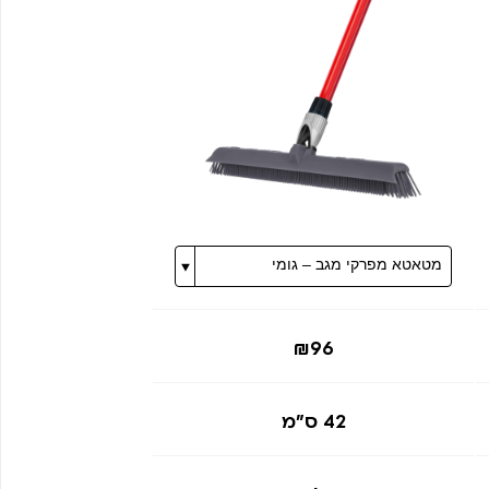
₪96
42 ס"מ