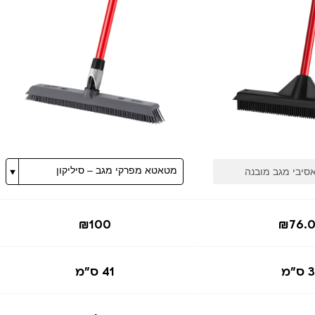
₪100
₪76.
ס"מ
41 ס"מ