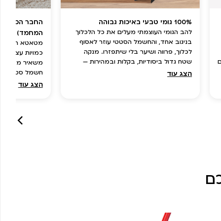
100% גומי טבעי באיכות גבוהה
החבר הכי טוב 
להב הגומי העוצמתי מעלים את כל הלכלוך
המחמד)
בניגוב אחד, והחשמל הסטטי עוזר לאסוף
מטאטא הגומי ל
לכלוך, פרווה ושיער בלי שיתפזרו. מנקה
כמויות עצומות 
שטח גדול ביסודיות, בקלות ובמהירות —
משאיר מאחור. ת
והרצפה תבריק כמו חדשה.
חשמל סטטי שמר
הצג עוד
מהשטיח ומונע 
הצג עוד
ם