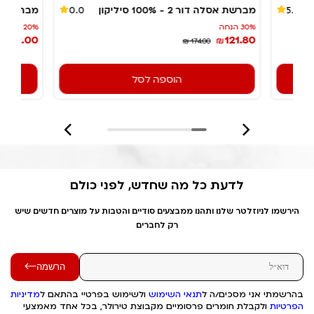
מברשת אסלה דור 2 - 100% סיליקון
מבריקן -
0.0
5.0
30% הנחה
20% הנחה
132.00
121.80
₪
₪
₪ 174.00
הוספה לסל
לדעת כל מה שחדש, לפני כולם
הירשמו לניוזלטר שלנו ותהנו ממבצעים סודיים והטבות על מוצרים חדשים שיש
רק לחברים
הרשמה
בהרשמתי אני מסכים/ה ל
תנאי השימוש
ולשימוש בפרטיי בהתאם ל
מדיניות
הפרטיות
ולקבלת חומרים פרסומיים מקבוצת טירולר, בכל אחד מאמצעי