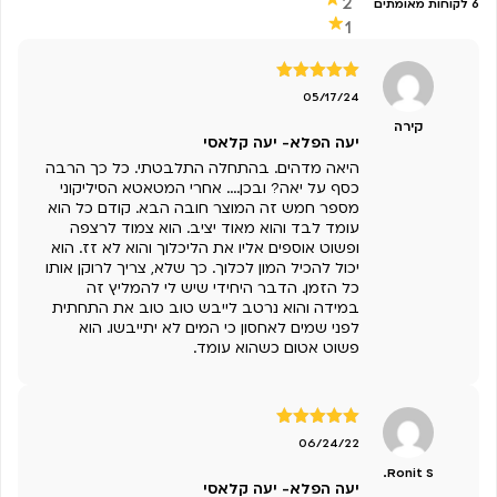
2
6 לקוחות מאומתים
1
דורג
5
מתוך
05/17/24
5
קירה
יעה הפלא- יעה קלאסי
היאה מדהים. בהתחלה התלבטתי. כל כך הרבה
כסף על יאה? ובכן.... אחרי המטאטא הסיליקוני
מספר חמש זה המוצר חובה הבא. קודם כל הוא
עומד לבד והוא מאוד יציב. הוא צמוד לרצפה
ופשוט אוספים אליו את הליכלוך והוא לא זז. הוא
יכול להכיל המון לכלוך. כך שלא, צריך לרוקן אותו
כל הזמן. הדבר היחידי שיש לי להמליץ זה
במידה והוא נרטב לייבש טוב טוב את התחתית
לפני שמים לאחסון כי המים לא יתייבשו. הוא
פשוט אטום כשהוא עומד.
דורג
5
מתוך
06/24/22
5
Ronit S.
יעה הפלא- יעה קלאסי