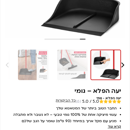
יעה הפלא – גומי
יעה הפלא - גומי
כל הביקורות
(6)
5.0 / 5.0
מדורגים
החבר הטוב ביותר של המטאטא שלך
6
5.00
מתוך
עשוי מיציקה אחת של 100% גומי טבעי – לא נשבר ולא מתבלה
5 מבוסס על
דירוגים של
מגיע עם מקל ארוך במיוחד (90 ס”מ) שומר על הגב שלכם
לקוחות
קרא עוד