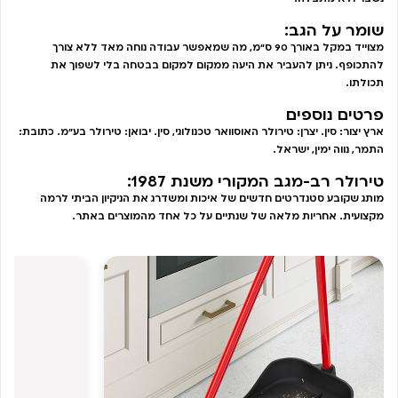
שומר על הגב:
מצוייד במקל באורך 90 ס”מ, מה שמאפשר עבודה נוחה מאד ללא צורך
להתכופף. ניתן להעביר את היעה ממקום למקום בבטחה בלי לשפוך את
תכולתו.
פרטים נוספים
ארץ יצור: סין. יצרן: טירולר האוסוואר טכנולוגי, סין. יבואן: טירולר בע"מ. כתובת:
התמר, נווה ימין, ישראל.
טירולר רב-מגב המקורי משנת 1987:
מותג שקובע סטנדרטים חדשים של איכות ומשדרג את הניקיון הביתי לרמה
מקצועית. אחריות מלאה של שנתיים על כל אחד מהמוצרים באתר.