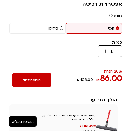
אפשרויות רכישה
חומר
גומי
סיליקון
כמות
כמות
של
יעה
הפלא-
20% הנחה
86.00
יעה
₪108.00
₪
הוספה לסל
קלאסי
הולך טוב עם..
מטאטא מפרקי מגב מובנה - סיליקון,
כולל להב פטנטי
הוסיפו בקליק
20% הנחה