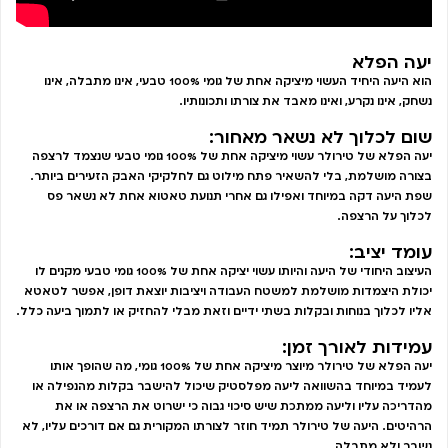
יעה הפלא
הוא היעה היחיד העשוי מיציקה אחת של גומי 100% טבעי, אינו מתבלה, אינו
נשחק, אינו נקרע, ואינו מאבד את צורתו ותכונותיו.
שום לכלוך לא נשאר מאחור:
יעה הפלא של טירולר עשוי מיציקה אחת של 100% גומי טבעי שנצמד לרצפה
בצורה מושלמת, בלי להשאיר פתח מילוט גם לחלקיקי האבק הזעירים ביותר.
שפת היעה דקה במיוחד ואפילו גם אחרי תנועת טאטוא אחת לא נשאר פס
לכלוך על הרצפה.
עומד יציב:
העיצוב היחודי של היעה והיותו עשוי יציקה אחת של 100% גומי טבעי מקנים לו
יכולת היצמדות מושלמת למשטח העבודה ויציבות יוצאת דופן, אפשר לטאטא
אליו לכלוך בנוחות ובקלות בשתי ידיים וזאת מבלי להחזיק או לתמוך ביעה כלל.
עמידות לאורך זמן:
יעה הפלא של טירולר מיוצר מיציקה אחת של 100% גומי, מה שהופך אותו
לעמיד במיוחד בהשוואה ליעה מפלסטיק שיכול להישבר בקלות מהנפילה או
מהדריכה עליו וליעה ממתכת שיש סיכוי גבוה כי ישרוט את הרצפה או את
הרהיטים. היעה של טירולר תמיד חוזר לצורתו המקורית גם אם דורכים עליו, לא
נשבר ולא מתבלה.