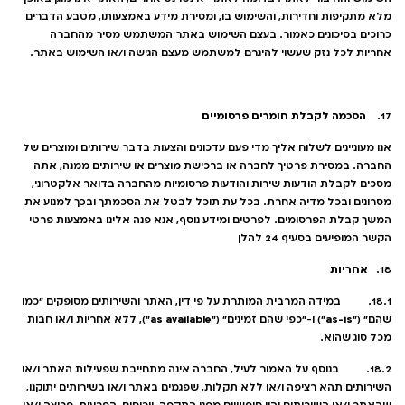
מלא מתקיפות וחדירות, והשימוש בו, ומסירת מידע באמצעותו, מטבע הדברים
כרוכים בסיכונים כאמור. בעצם השימוש באתר המשתמש מסיר מהחברה
אחריות לכל נזק שעשוי להיגרם למשתמש מעצם הגישה ו/או השימוש באתר.
הסכמה לקבלת חומרים פרסומיים
17.
אנו מעוניינים לשלוח אליך מדי פעם עדכונים והצעות בדבר שירותים ומוצרים של
החברה. במסירת פרטיך לחברה או ברכישת מוצרים או שירותים ממנה, אתה
מסכים לקבלת הודעות שירות והודעות פרסומיות מהחברה בדואר אלקטרוני,
מסרונים ובכל מדיה אחרת. בכל עת תוכל לבטל את הסכמתך ובכך למנוע את
המשך קבלת הפרסומים. לפרטים ומידע נוסף, אנא פנה אלינו באמצעות פרטי
הקשר המופיעים בסעיף 24 להלן
אחריות
18.
18.1. במידה המרבית המותרת על פי דין, האתר והשירותים מסופקים "כמו
as available
as-is
שהם" ("
") ו-"כפי שהם זמינים" ("
"), ללא אחריות ו/או חבות
מכל סוג שהוא.
18.2. בנוסף על האמור לעיל, החברה אינה מתחייבת שפעילות האתר ו/או
השירותים תהא רציפה ו/או ללא תקלות, שפגמים באתר ו/או בשירותים יתוקנו,