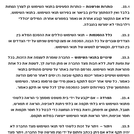
כותרות ופרשנות
23.1.
– כותרות הסעיפים בתנאי השימוש הן לצורך הנוחות
בלבד ואין להסתמך עליהן בביאור או בפירוש תנאי השימוש. בתנאי השימוש,
אלא אם ההקשר קובע אחרת או נאמר במפורש אחרת: המילים "כולל"
ו"לרבות" לא יפורשו בהגבלה.
כלל ההסכמות
23.2.
– תנאי השימוש כוללים את ההסכם המלא בין
הצדדים וגוברים על כל הבנה, הסכמה או מצג קודמים שניתנו על ידי הצדדים או
בין הצדדים, הקשורים לנושאו של תנאי השימוש.
שינויים בתנאי השימוש
23.3.
– החברה שומרת לעצמה את הזכות, בכל
עת ומעת לעת, ללא חבות מצד החברה או מתן הודעה לך, לשנות את כל אחת
מהוראות תנאי השימוש. נפרסם הודעה באתר על שינויים מהותיים בתנאי
השימוש ושינויים כאמור ייכנסו בתוקף שבעה (7) ימים לאחר פרסום הודעה
כאמור. כל שינוי אחר ייכנס לתוקף באופן מידי עם פרסומו באתר. השימוש
המתמשך שלך בשירותים יחשב כהסכמה שלך לכל שינוי או תיקון כאמור.
הפרדה
23.4.
– אם ייקבע על-ידי בית משפט מוסמך כי הוראה כלשהי
מתנאי השימוש היא בלתי תקפה או בלתי ניתנת לאכיפה, הוראה זו תפורש,
תוגבל, תתוקן או תימחק, וזאת במידה הנחוצה כדי לבטל כל חוסר תקפות או
חוסר אכיפות, ויתר הוראות תנאי השימוש יישארו במלוא תוקפם.
ויתור
23.5.
– ויתור על זכות כלשהי לפי תנאי השימוש מצד החברה לא
יהיה תקף אלא אם ניתן בכתב וחתום על ידי נציג מורשה של החברה. ויתור מצד