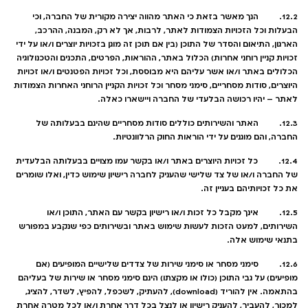
12.2. הנך מאשר בזאת כי האתר מהווה יצירה מקורית של החברה, וכי
הבעלות וכל הזכויות הצמודות לאתר, לרבות, אך לא רק, המבנה, ההרכב,
הארגון, התיאום והסדר של התוכן (בין אם תוכן זה מוגן בזכויות יוצרים ו/או על ידי
זכויות קניין רוחני אחרות) הכלול באתר, ההוראות, הפרטים, התכנים והטכנולוגיה
הכלולים באתר ו/או אשר עליהם היא מבוססת, וכל זכויות הפטנטים ו/או זכויות
היוצרים, סודות מסחריים, סימני מסחר וכל זכויות הקניין הרוחני האחרות הצמודות
לאתר – יהיו רכושה הבלעדי של החברה ויישארו כאלה.
12.3. האתר והשירותים כוללים סודות מסחריים שהינם בבעלותה של
החברה, והם מוגנים על ידי הוראות החוק הרלוונטיות.
12.4. כל זכויות היוצרים באתר ו/או בקשר עמו מצויים בבעלותה הבלעדית
של החברה ו/או של צד שלישי שהעניק לחברה רישיון שימוש כדין, ואלו שומרים
את כל זכויותיהם בעניין זה.
12.5. אינך מקבל כל זכות ו/או רישיון בקשר עם האתר, התוכן ו/או
השירותים, למעט הזכות לעשות שימוש באתר ובשירותים כפי שנקבע במפורש
בתנאי שימוש אלה.
12.6. סימני מסחר או סימני שירות של צדדים שלישיים המופיעים (אם
מופיעים) על גבי התוכן (כולו או מקצתו) הינם סימני מסחר או שירות של בעליהם
בהתאמה. אין להוריד (download), להעתיק, לשכפל, להפיץ, לשדר, להציג,
למכור, להעביר, להעניק רישיון או לנצל בכל דרך אחרת ו/או לכל מטרה אחרת