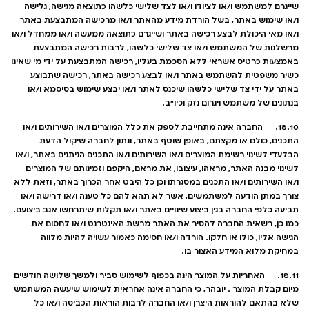
שייגרם למשתמש ו/או לציודו ו/או לצד שלישי כלשהו כתוצאה מגישה, גלישה
ו/או שימוש באתר, בשל הורדת מידע מהאתר ו/או מרכישה המתבצעת באתר
ו/או מאי היכולת לבצע רכישה באתר ושייגרם כתוצאה ממעשה ו/או ממחדל ו/או
מרשלנות של המשתמש ו/או צד שלישי כלשהו, לרבות רכישה המתבצעת
באמצעות כרטיס אשראי ללא הסכמת בעליו, רכישה המתבצעת על ידי מי שאינו
כשיר משפטית להשתמש באתר ו/או לבצע רכישה באתר, רכישה שתבוצע
באתר על ידי צד שלישי כלשהו שיכנס לאתר ו/או יבצע שימוש בסיסמא ו/או
בנתונים של משתמש ויגרום נזק וכיו"ב.
18.10. החברה אינה מתחייבת לספק את כלל המוצרים ו/או השירותים ו/או
התכנים, כולם או מקצתם, באופן שוטף באתר, ונתון לחברה שיקול הדעת
הבלעדי לשינוי רשימת המוצרים ו/או השירותים ו/או התכנים הניתנים באתר, ו/או
לשינוי מבנה האתר, מראהו, עיצובו, את מראם, היקפם וזמינותם של המוצרים
ו/או השירותים ו/או התכנים במסגרתו וכן כל היבט אחר הכרוך באתר, וזאת ללא
צורך במתן הודעה למשתמשים, אשר לא תהא להם כל טענה ו/או דרישה ו/או
תביעה כלפי החברה בגין ביצוע שינויים באתר ו/או תקלות שיתרחשו אגב ביצועם.
כמו כן, רשאית החברה להסיר את האתר מרשת האינטרנט ו/או לחסום את
הגישה אליו, כולו או חלקו. הורדה ו/או חסימה כאמור עשויה להיות מלווה
במחיקת מלוא המידע האצור בו.
18.11. האחריות על המוצר הינה בכפוף לשימוש סביר ולמשך שלושה חודשים
מיום קבלת המוצר . יובהר, כי החברה אינה אחראית לשימוש שיעשה המשתמש
שלא בהתאם להוראות היצרן ו/או החברה לרבות הוראות הכביסה ו/או כל