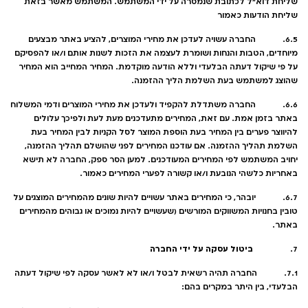
שליחת דוא"ל לכתובת שנמסרה על ידי המשתמש. המשתמש מאשר בזאת
שליחת הודעות כאמור
6.5. החברה עשויה לעדכן את מחירי המוצרים, להציע באתר מבצעים
מיוחדים, הטבות והנחות ושומרת לעצמה את הזכות לשנות אותם ו/או להפסיקם
על פי שיקול דעתה הבלעדי וללא הודעה מוקדמת. המחיר המחייב הוא המחיר
שהוצג למשתמש בעת השלמת הליך ההזמנה.
6.6. החברה משתדלת להקפיד ולעדכן את מחירי המוצרים ודמי המשלוח
באתר בזמן אמת. עם זאת, המחירים מתעדכנים מעת לעת ולפיכך עלולים
להיווצר פערים בין המחיר בעת הוספת המוצר לסל הקניות לבין המחיר בעת
השלמת תהליך ההזמנה. אם עודכנו המחירים לפני שהושלם תהליך ההזמנה,
יחויב המשתמש לפי המחירים המעודכנים. למען הסר ספק, החברה לא תישא
באחריות כלשהי הנובעת ו/או קשורה לפערי המחירים כאמור.
6.7. יובהר, כי המחירים באתר עשויים להיות שונים מהמחירים המוצגים על
טובין בחנויות המשווקים המורשים (שעשויים להיות נמוכים או גבוהים מהמחירים
באתר.
ביטול עסקה על ידי החברה
7.
7.1. החברה תהיה רשאית לבטל ו/או לא לאשר עסקה לפי שיקול דעתה
הבלעדי, בין היתר במקרים בהם: