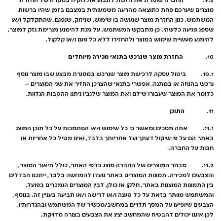
9.6. החברה שומרת את הזכות לתבוע את נזקיה במקרה של החזרת
מוצרים שערכם פחת כתוצאה מהרעה משמעותית במצבם בזמן שהיו ברשות
המשתמש, כגון החזרת מוצר שנעשה בו שימוש, שניזוק, שנפגם, שהתקלקל ו/או
שספג פגיעה כלשהי. כן מתבקש המשתמש, על מנת להימנע מגרימת נזק למוצר,
להימנע מעשיית שימוש במוצר ולהחזירו ללא כל פגם ו/או קלקול.
החזרת מוצר שנרכש בתנאי מכירה מיוחדים
10.
10.1. ביטול עסקה לרכישת מוצר שנרכש במסגרת מבצע שבו מוצר נוסף
נרכש בהנחה או במתנה, אפשרי בתנאי שהצרכן החזיר את שני המוצרים –
כלומר את המוצר שעבורו שילם ואת המוצר שלגביו ניתנו ההטבות הנלוות.
התוכן
11.
11.1. אתה מסכים ומאשר כי כל שימוש ו/או הסתמכות על כל תוכן המוצג
באתר הם על פי שיקול דעתך ועל אחריותך בלבד, ואינו מטיל כל אחריות או
חבות על החברה.
11.2. מבחר המוצרים של החברה מוצג בדפי האתר, כולל תיאור המוצר,
והצבעים למכירה. תמונות המוצרים באתר נועדו להמחשה בלבד, ייתכנו הבדלים
בין התמונות המוצגות באתר, חלקן או כולן, לבין המוצרים הנמכרים בפועל,
והמשתמש מוותר בזאת על כל טענה ו/או דרישה ו/או תביעה בעניין זה. בנוסף,
הצבעים שיופיעו על המסך תלויים במחשב/מכשיר של המשתמש ובהגדרותיו,
לכן איננו יכולים להבטיח שהמחשב יציג את הצבעים בצורה מדויקת.