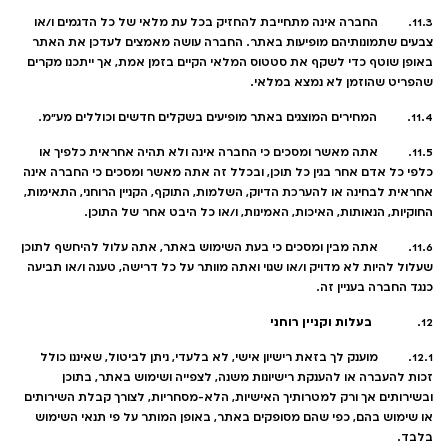
11.3. החברה אינה מתחייבת להחזיק בכל עת מלאי של כל הדגמים ו/או
צבעים שתמונותיהם מופיעות באתר. החברה עושה מאמצים לעדכן את האתר
באופן שוטף כדי לשקף את סטטוס המלאי הקיים בזמן אמת, אך ייתכנו מקרים
שהפריט שהוזמן לא נמצא במלאי.
11.4. המחירים המוצגים באתר מופיעים בשקלים חדשים וכוללים מע"מ.
11.5. אתה מאשר ומסכים כי החברה אינה ולא תהיה אחראית כלפיך או
כלפי כל אדם אחר בגין כל תוכן, ובכלל זה אתה מאשר ומסכים כי החברה אינה
אחראית לבחינה או להערכת הדיוק, השלמות, התוקף, הקניין הרוחני, התאימות,
החוקיות, הנאותות, האיכות, האמינות, ו/או כל היבט אחר של התוכן.
11.6. אתה מבין ומסכים כי בעת השימוש באתר, אתה עלול להיחשף לתוכן
שעלול להיות לא מדויק ו/או שגוי ואתה מוותר על כל דרישה, טענה ו/או תביעה
כנגד החברה בעניין זה.
בעלות וקניין רוחני
12.
12.1. מוענק לך בזאת רישיון אישי, לא בלעדי, ניתן לביטול, שאיננו כולל
זכות להעברה או להענקת רישיונות משנה, לצפייה ושימוש באתר, בתוכן
ובשירותים אך ורק למטרותיך האישיות, הלא-מסחריות, לצורך קבלת השירותים
או שימוש בהם, כפי שהם מסופקים באתר, באופן המותר על פי תנאי השימוש
בלבד.