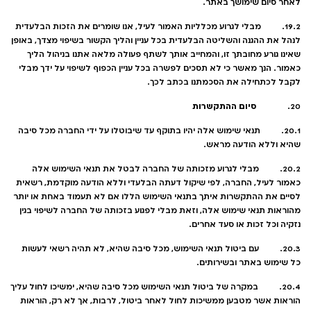
לאחר סיום שימושך באתר.
19.2. מבלי לגרוע מכלליות האמור לעיל, אנו שומרים את הזכות הבלעדית
לנהל את ההגנה והשליטה הבלעדית בכל עניין והליך הקשור בשיפוי מצדך, באופן
שאינו גורע מחובתך זו, והמחייב אותך לשתף פעולה מלאה אתנו בניהול הליך
כאמור. הנך מאשר כי לא תסכים לפשרה בכל עניין הכפוף לשיפוי על ידך מבלי
לקבל לכתחילה את הסכמתנו בכתב לכך.
סיום ההתקשרות
20.
20.1. תנאי שימוש אלה יהיו בתוקף עד שיבוטלו על ידי החברה מכל סיבה
שהיא וללא הודעה מראש.
20.2. מבלי לגרוע מזכותה של החברה לבטל את תנאי השימוש אלה
כאמור לעיל, החברה, לפי שיקול דעתה הבלעדי וללא הודעה מוקדמת, רשאית
לסיים את ההתקשרות איתך בתנאי השימוש הללו אם לא תעמוד באחת או יותר
מהוראות תנאי שימוש אלה, וזאת מבלי לפגוע בזכותה של החברה לשיפוי בגין
נזקיה וכל זכות או סעד אחרים.
20.3. עם ביטול תנאי השימוש, מכל סיבה שהיא, לא תהיה רשאי לעשות
כל שימוש באתר ובשירותים.
20.4. במקרה של ביטול תנאי השימוש מכל סיבה שהיא, ימשיכו לחול עליך
הוראות אשר מטבען ממשיכות לחול לאחר ביטול, לרבות, אך לא רק, הוראות