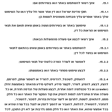
15.1. אינך רשאי להשתמש באתר ו/או בשירותים אם:
15.1.1. חוקי מדינת ישראל ו/או דין אחר אשר חל עליך ו/או על השימוש
שלך באתר אוסרים עליך מבחינה משפטית לעשות כן;
15.1.2. שימושך באתר או בשירותים נעשה באופן שאינו תואם את תנאי
השימוש או הוראות כל דין.
15.2. אינך רשאי לבצע אף פעולה מהפעולות הבאות:
15.2.1. להשתמש באתר או בשירותים באופן שאינו בהתאם לתנאי
השימוש או בניגוד לכל דין;
15.2.2. לאפשר או לעודד הפרה כלשהי של תנאי השימוש;
15.2.3. לבצע שימוש מסחרי באתר ו/או באמצעותו;
15.2.4. להעתיק, לשכפל, להדפיס, להוריד או לשמור עותק, לפרסם,
להציג, לבצע, להפיץ, לשדר, לקצור מידע, לשלוף מידע מהאתר באמצעות זחלן
(crawler) או כל טכנולוגיה דומה אחרת, לבצע פעולות של הנדסה חוזרת, או כל
פעולה אחרת שתכליתה לנסות להפיק את קוד המקור של האתר ו/או כל חלק
ממנו, להתאים, לשנות, לתרגם או ליצור עבודות נגזרות, למכור, להשכיר,
להחכיר, להשאיל, להלוות, להעביר או להפוך לזמין או לנצל בכל צורה שהיא או
בכל אמצעי שהוא, את האתר ו/או כל חלק ממנו (לרבות אך לא רק התוכן), לכל