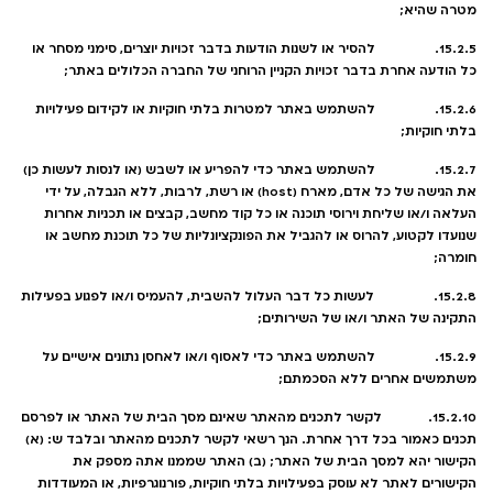
מטרה שהיא;
15.2.5. להסיר או לשנות הודעות בדבר זכויות יוצרים, סימני מסחר או
כל הודעה אחרת בדבר זכויות הקניין הרוחני של החברה הכלולים באתר;
15.2.6. להשתמש באתר למטרות בלתי חוקיות או לקידום פעילויות
בלתי חוקיות;
15.2.7. להשתמש באתר כדי להפריע או לשבש (או לנסות לעשות כן)
את הגישה של כל אדם, מארח (host) או רשת, לרבות, ללא הגבלה, על ידי
העלאה ו/או שליחת וירוסי תוכנה או כל קוד מחשב, קבצים או תכניות אחרות
שנועדו לקטוע, להרוס או להגביל את הפונקציונליות של כל תוכנת מחשב או
חומרה;
15.2.8. לעשות כל דבר העלול להשבית, להעמיס ו/או לפגוע בפעילות
התקינה של האתר ו/או של השירותים;
15.2.9. להשתמש באתר כדי לאסוף ו/או לאחסן נתונים אישיים על
משתמשים אחרים ללא הסכמתם;
15.2.10. לקשר לתכנים מהאתר שאינם מסך הבית של האתר או לפרסם
תכנים כאמור בכל דרך אחרת. הנך רשאי לקשר לתכנים מהאתר ובלבד ש: (א)
הקישור יהא למסך הבית של האתר; (ב) האתר שממנו אתה מספק את
הקישורים לאתר לא עוסק בפעילויות בלתי חוקיות, פורנוגרפיות, או המעודדות