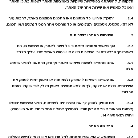
הלקוחות, להשתתף בפעילויות שיווקיות באמצעות האתר לצפות בתוכן האתר
ו/או כל מאפיין ו/או שירות אחר של האתר.
"תוכן":
2.4.
פירושו כל הנתונים ו/או התכנים המוצגים באתר, לרבות (אך
לא רק), טקסט, מסמכים, תצלומים או כל פורמט אחר המכיל נתונים ו/או תכנים.
השימוש באתר ובשירותים
3.
3.1. הנך מאשר ומסכים בזאת כי כל גישה לאתר, או שימוש בו, הם
באחריותך הבלעדית וכי השלכות גישה או שימוש כאמור יחולו עליך בלבד.
3.2. אתה מתחייב לעשות שימוש באתר אך ורק בהתאם לתנאי שימוש
אלה.
3.3. אנו עשויים ורשאים להפסיק (לצמיתות או באופן זמני) לספק את
השירותים, כולם או חלקם, לך או למשתמשים באופן כללי, לפי שיקול דעתנו
הבלעדי.
3.4. אם נפסיק לספק לך את השירותים לצמיתות, תנאי השימוש יבוטלו
(למעט הוראות אשר מטבען נועדו להמשיך לחול לאחר ביטול תנאי השימוש)
ויחולו תנאי סעיף ‎14.
הרכישה באתר
4.
4.1. משתמש שהוא קטין (מתחת לגיל 18) ו/או אינו זכאי לביצוע פעולות