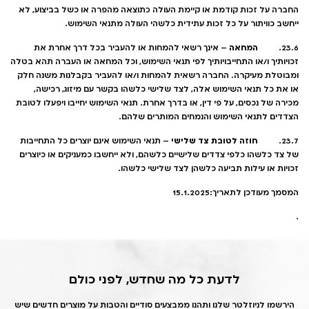
החברה על זכות קודמת או קיימת העולה כתוצאה מהפרה או כשל בביצוע, לא
ייחשב כוויתור על כל זכות עתידית כלשהי העולה מתנאי השימוש.
המחאה
23.6.
– אינך רשאי להמחות או להעביר בכל דרך אחרת את
זכויותיך ו/או התחייבויותיך לפי תנאי השימוש, וכל המחאה או העברה תהא בטלה
ומבוטלת מעיקרה. החברה רשאית להמחות ו/או להעביר בקבלנות משנה חלק
או את כל תנאי השימוש אלה, לצד שלישי כלשהו בקשר עם מיזוג, רכישה,
מכירה של נכסים, על פי דין, או בדרך אחרת. תנאי השימוש יחייבו ויפעלו לטובת
הצדדים לתנאי השימוש והנמחים המותרים שלהם.
חוזה לטובת צד שלישי
23.7.
– תנאי השימוש אינם יוצרים כל התחייבות
של צד כלשהו כלפי צדדים שלישיים כלשהם, ולא ייחשבו כמעניקים או כיוצרים
זכויות או עילות תביעה כלשהן לצד שלישי כלשהו.
המסמך מעודכן לתאריך:15.1.2025
.
לדעת כל מה שחדש, לפני כולם
הירשמו לניוזלטר שלנו ותהנו ממבצעים סודיים והטבות על מוצרים חדשים שיש