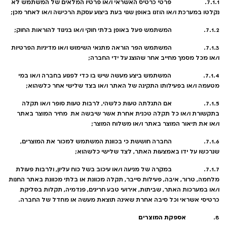
7.1.1. פרטי כרטיס האשראי ו/או פרטיו המלאים של המשתמש לא
נקלטו במערכת ו/או הוזנו באופן שגוי בעת ביצוע עסקת הרכישה ו/או לאחר מכן;
7.1.2. המשתמש פעל באופן בלתי חוקי ו/או בניגוד להוראות החוק;
7.1.3. המשתמש הפר הוראה מתנאי השימוש ו/או מדיניות הפרטיות
ו/או מכל מסמך מחייב אחר שהוצג על ידי החברה;
7.1.4. המשתמש ביצע מעשה שיש בו כדי לפגוע בחברה ו/או במי
מטעמה ו/או בפעילותו התקינה של האתר ו/או בצד שלישי אחר כלשהוא;
7.1.5. אם התגלתה טעות כלשהי, לרבות טעות סופר ו/או תקלה
בתקשורת ו/או כל תקלה טכנית אחרת אשר שיבשה את מחיר המוצר באתר
ו/או את תיאור המוצר באתר ו/או משלוח המוצר;
7.1.6. החברה חוששת כי בכוונת המשתמש למכור את המוצרים,
שנרכשו על ידו באמצעות האתר, לצד שלישי כלשהוא;
7.1.7. במקרה של מניעה ו/או עיכוב בשל כוח עליון, ולרבות פעולת
מלחמה, טרור, איבה, פעילות סייבר, תקלה מכוונת או בלתי מכוונת באתר החנות
ו/או במערכות האתר, שביתות, אירועי טבע חריגים, פנדמיה, תקלות בסליקת
כרטיסי אשראי וכל סיבה אחרת שאינה תוצאת מעשה או מחדל של החברה.
אספקת המוצרים
8.