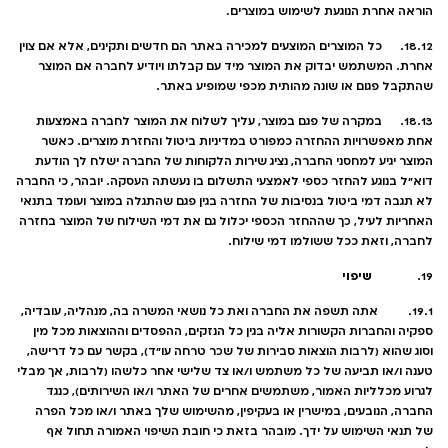
הוראה אחרת הנוגעת לשימוש במוצרים.
18.12. כל המוצרים המוצעים למכירה באתר הם חדשים ותקינים, אלא אם צוין
אחרת. המשתמש יבדוק את המוצר מיד עם קבלתו ויודיע לחברה אם המוצר
שהתקבל פגום או שונה מהותית מכפי שמופיע באתר.
18.13. במקרה של פגם במוצר, עליך לשלוח את המוצר לחברה באמצעות
אחת מאפשרויות ההחזרה כמפורט במדיניות ביטול והחזרת מוצרים. כאשר
המוצר יגיע למחסני החברה, נציג שירות הלקוחות של החברה ישלח לך הודעת
דוא"ל בנוגע להחזר כספי לאמצעי התשלום בו נעשתה העסקה. יובהר, כי החברה
לא תגבה דמי ביטול בנסיבות של החזרה בגין פגם שהתגלה במוצר ועומד בתנאי
האחריות לעיל, כך שההחזר הכספי יכלול גם את דמי השילוח של המוצר בחזרה
לחברה, וזאת ככל ששולמו דמי שילוח.
שיפוי
19.
19.1. אתה תשפה את החברה ואת כל נושאי המשרה בה, מנהליה, עובדיה,
ספקיה והחברות הקשורות אליה בגין כל הנזקים, ההפסדים וההוצאות מכל מין
וסוג שהוא (לרבות הוצאות סבירות של שכר טרחה עו"ד), בקשר עם כל דרישה,
טענה ו/או תביעה של כל משתמש ו/או צד שלישי אחר כלשהו (לרבות, אך מבלי
לגרוע מכלליות האמור, משתמשים אחרים של האתר ו/או השירותים), כנגד
החברה, הנובעים, במישרין או בעקיפין, מהשימוש שלך באתר ו/או מכל הפרה
של תנאי השימוש על ידך. מובהר בזאת כי חובת השיפוי האמורה תחול אף