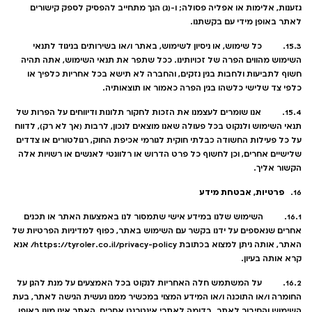
גזענות, אלימות או אפליה פסולה; ו-(ג) הנך מתחייב להפסיק לספק קישורים
לאתר באופן מידי עם בקשתנו.
15.3. כל שימוש, או ניסיון לשימוש, באתר ו/או בשירותים בניגוד לתנאי
השימוש מהווים הפרה של זכויותינו. ככל שתפר את תנאי השימוש, אתה תהיה
חשוף לתביעות ולחבות בגין נזקים, והחברה לא תישא בכל אחריות כלפיך או
כלפי צד שלישי כלשהו בגין הפרה כאמור או תוצאותיה.
15.4. אנו שומרים לעצמנו את הזכות לחקור תלונות ודיווחים על הפרות של
תנאי השימוש ולנקוט בכל פעולה שאנו מוצאים לנכון, לרבות (אך לא רק), לדווח
על כל פעילות החשודה כבלתי חוקית לגורמי אכיפת החוק, רגולטורים או צדדים
שלישיים אחרים, וכן לחשוף כל פרט הדרוש או רלוונטי לאנשים או רשויות אלה
הקשור אליך.
פרטיות, אבטחת מידע
16.
16.1. השימוש שלנו במידע אישי שתמסור לנו באמצעות האתר או תכנים
אחרים שנאספים על ידנו בקשר עם השימוש באתר, כפוף למדיניות הפרטיות של
האתר, אותה ניתן למצוא בכתובת
https://tyroler.co.il/privacy-policy/
אנא
קרא אותה בעיון.
16.2. על המשתמש חלה האחריות לנקוט בכל האמצעים על מנת להגן על
החומרה ו/או התוכנה ו/או המידע המצוי במכשיר ממנו נעשית הגישה לאתר, בעת
השימוש והחיבור לאתר. בדומה לאתרי אינטרנט אחרים, האתר אינו מוגן באופן