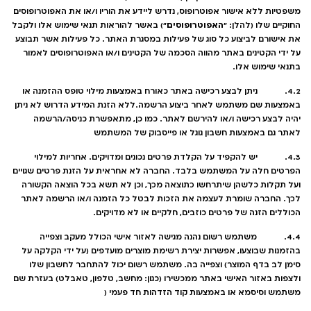
משפטיות ללא אישור אפוטרופוס, נדרש ליידע את הוריו ו/או את האפוטרופוסים
האפוטרופוסים
החוקיים שלו (להלן: "
") באשר להוראות תנאי שימוש אלו ולקבל
את אישורם לביצוע כל סוג של פעילות במסגרת האתר. כל פעילות אשר תבוצע
על ידי הקטינים באתר מהווה הסכמה של הקטינים ו/או האפוטרופוסים לאמור
בתנאי שימוש אלו.
4.2. ניתן לבצע רכישה באתר כאורח באמצעות מילוי טופס ההזמנה או
באמצעות שם משתמש לאחר ביצוע הרשמה.ללא הזנת המידע הדרוש לא ניתן
יהיה לבצע רכישה ו/או להירשם לאתר. כמו כן, מתאפשרת כניסה/הרשמה
לאתר גם באמצעות חשבון גוגל או פייסבוק של המשתמש
4.3. יש להקפיד על הקלדת פרטים נכונים ומדויקים. אחריות למילוי
הפרטים חלה על המשתמש בלבד. החברה לא אחראית על הזנת פרטים שגויים
ועל תקלות כלשהן שיתרחשו כתוצאה מכך, וכן לא תשא בכל הוצאה הקשורה
לכך. החברה שומרת לעצמה את הזכות לבטל כל הזמנה ו/או הרשמה לאתר
הכוללים הזנה של פרטים כוזבים, חלקיים או לא מדויקים.
4.4. משתמש רשום נהנה מגישה לאזור אישי הכולל מעקב וצפייה
בהזמנות שבוצעו, אפשרות יצירת רשימת מוצרים מועדפים (על ידי הקלקה על
סימן לב בדף המוצר) וצפייה בה. משתמש רשום יכול להתחבר לחשבון שלו
ולצפות באזור האישי באתר ממכשירו (כגון: מחשב, טלפון, טאבלט) בעזרת שם
משתמש וסיסמא או באמצעות קוד הזדהות חד פעמי (