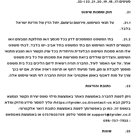
סעיפים:17, 18, 19, 20, 21, 22 ו-23.
חוק וסמכות שיפוט
21.
21.1. על תנאי השימוש, פירושם וביצועם, יחול הדין של מדינת ישראל
בלבד.
21.2. בתי המשפט המוסמכים לדון בכל סכסוך ו/או מחלוקת הנובעים ו/או
הקשורים לתנאי השימוש הם בתי המשפט בתל אביב-יפו בלבד, לבתי משפט
אלו תהא סמכות השיפוט הבלעדית והייחודית בכל עניין הקשור ו/או הנובע מתנאי
השימוש, והצדדים שוללים בזאת מפורשות את סמכותו של כל בית משפט
אחר. על אף האמור לעיל, החברה תהיה רשאית ליזום הליכים בכל בית משפט
מוסמך לקבלת צו מגן, סעד מניעתי דחוף או תרופה ראויה אחרת, אם יש בכך
צורך על מנת לאכוף באופן אפקטיבי את זכויות החברה לפי תנאי שימוש אלה.
כתובת והודעות
22.
ניתן לפנות לחברה באמצעות האתר באמצעות מילוי טופס יצירת הקשר הנמצא
בלינק הבא
https://tyroler.co.il/contact-us/
עליך למסור מידע מדויק ומלא
בטופס זה. כמו כן באפשרותך לפנות באמצעות כתובת דואר אלקטרוני:
support@tyroler.co.il או מספר טלפון 0737803705 או באמצעות וואטסאפ
: 058-737-7533
שונות
23.