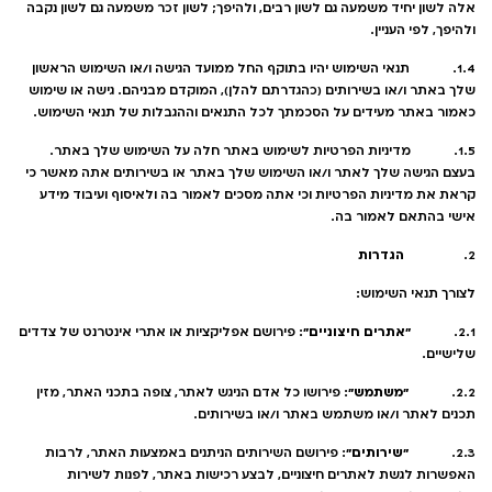
אלה לשון יחיד משמעה גם לשון רבים, ולהיפך; לשון זכר משמעה גם לשון נקבה
ולהיפך, לפי העניין.
1.4. תנאי השימוש יהיו בתוקף החל ממועד הגישה ו/או השימוש הראשון
שלך באתר ו/או בשירותים (כהגדרתם להלן), המוקדם מבניהם. גישה או שימוש
כאמור באתר מעידים על הסכמתך לכל התנאים וההגבלות של תנאי השימוש.
1.5. מדיניות הפרטיות לשימוש באתר חלה על השימוש שלך באתר.
בעצם הגישה שלך לאתר ו/או השימוש שלך באתר או בשירותים אתה מאשר כי
קראת את מדיניות הפרטיות וכי אתה מסכים לאמור בה ולאיסוף ועיבוד מידע
אישי בהתאם לאמור בה.
הגדרות
2.
לצורך תנאי השימוש:
"אתרים חיצוניים"
2.1.
: פירושם אפליקציות או אתרי אינטרנט של צדדים
שלישיים.
"משתמש"
2.2.
: פירושו כל אדם הניגש לאתר, צופה בתכני האתר, מזין
תכנים לאתר ו/או משתמש באתר ו/או בשירותים.
"שירותים"
2.3.
: פירושם השירותים הניתנים באמצעות האתר, לרבות
האפשרות לגשת לאתרים חיצוניים, לבצע רכישות באתר, לפנות לשירות