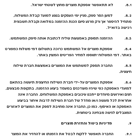
8.1. לא תתאפשר אספקת מוצרים מחוץ לשטחי ישראל.
8.2. למען הסר ספק, מניין ימי העסקים בנוגע למועד קבלת המשלוח,
מתחיל להיספר אך ורק מרגע סיום הכנת ההזמנה במלואה וקבלת חשבונית
רכישה בדוא"ל.
8.3. ההזמנה תסופק באמצעות שליח לכתובת אותה סיפק המשתמש.
8.4. אספקת מוצרים אל המשתמש כרוכה בתשלום דמי משלוח כמפורט
באתר. דמי המשלוח יתווספו למחיר הפריטים המצוין באתר.
8.5. החברה תספק למשתמש את המוצרים באמצעות חברת שילוח
חיצונית.
8.6. אספקת המוצרים על-ידי חברת השילוח החיצונית תיעשה בהתאם
למועדי האספקה כפי שיהיו מעודכנים במעמד ביצוע ההזמנה. בתקופת מבצעים,
חגים ואירועים מיוחדים ייתכנו עיכובים באספקת המשלוחים. החברה אינה
אחראית לכל מעשה ו/או מחדל של חברת השילוח לרבות איחור בביצוע
האספקה או האיסוף. כמו כן, החברה אינה מחויבת לספק את המוצרים לאזורים
המוגבלים לגישה מבחינה ביטחונית.
מדיניות ביטול והחזרת מוצרים
9.
9.1. החברה תאפשר ללקוח לבטל את הזמנתו או להחזיר את המוצר