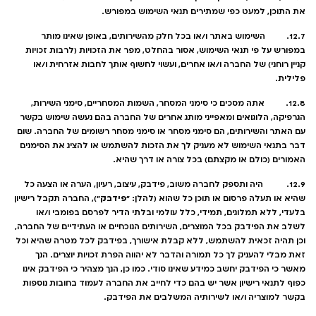
את התוכן, למעט כפי שמתירים תנאי השימוש במפורש.
12.7. השימוש באתר ו/או בכל חלק מהשירותים, באופן שאינו מותר
במפורש על פי תנאי השימוש, אסור בהחלט, מפר את הזכויות (לרבות זכויות
קניין רוחני) של החברה ו/או אחרים, ועשוי לחשוף אותך לחבות אזרחית ו/או
פלילית.
12.8. אתה מסכים כי סימני המסחר, השמות המסחריים, סימני השירות,
הגרפיקה, הלוגואים ומאפייני מותג אחרים של החברה בהם נעשה שימוש בקשר
עם האתר והשירותים, הם סימני מסחר או סימני מסחר רשומים של החברה. שום
דבר בתנאי השימוש לא מעניק לך את הזכות להשתמש או להציג את הסימנים
האמורים (כולם או מקצתם) בכל צורה או דרך שהיא.
12.9. היה ותספק לחברה משוב, פידבק, עיצוב, רעיון, הערה או הצעה כל
פידבק
שהיא או תעלה פרסום או תוכן כל שהוא (להלן: "
"), החברה תקבל רישיון
בלעדי, ללא תמלוגים, תמידי, כלל עולמי ובלתי הדיר לפרסם בפומבי ו/או
לשלב את הפידבק בכל המוצרים, השירותים הנוכחיים או העתידיים של החברה,
וכן תהיה זכאית להשתמש, ללא קבלת אישורך, בפידבק לכל מטרה שהיא וכל
זאת מבלי להעניק לך כל תמורה והדבר לא יהווה הפרת זכויות יוצרים. הנך
מאשר כי הפידבק יחשב כמידע שאינו סודי. כמו כן, הנך מצהיר כי הפידבק אינו
כפוף לתנאי רישיון אשר יש בהם כדי לחייב את החברה לעמוד בחובות נוספות
בקשר למוצריה ו/או לשירותיה המשלבים את הפידבק.