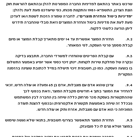
שרכש באתר בהתאם למדיניות החברה המפורטת להלן ובהתאם להוראות חוק
הגנת הצרכן, התשמ"א-1981 והתקנות מכוחו, כפי שיעודכנו מעת לעת (להלן:
מדיניות ביטול והחזרת מוצרים
"
"). לחברה שמורה הזכות לשנות ו/או לעדכן
מעת לעת את מדיניות ביטול והחזרת המוצרים וזאת מבלי שהחברה תידרש
ליתן הודעה כלשהי ללקוח.
9.2. החזרת המוצר אפשרית עד 14 ימים מתאריך קבלת המוצר או מיום
קבלת מסמך פרטי העסקה, לפי המאוחר.
9.3. עם קבלת הפריטים שהוחזרו למשרדי החברה, תתבצע בדיקה
ובקרה של מחלקת שירות לקוחות. יינתן זיכוי כספי אשר יופיע באמצעי התשלום
בו בוצעה העסקה. כמו כן, חשבונית זיכוי תישלח במייל לכתובת שצוינה בהזמנה
המקורית
9.4. צרכן שהוא אדם עם מוגבלות, אדם בן 65 ומעלה או עולה חדש, זכאי
להחזיר את המוצר בתוך 4 חודשים מקבלת המוצר, וזאת בכפוף לכך
שההתקשרות בעסקת מכר מרחוק כללה שיחה בין החברה לבין המשתמש
(ובכלל זה שיחה באמצעות תקשורת אלקטרונית) ובכפוף להצגת תעודה
המוכיחה כי הוא אדם עם מוגבלות, אזרח ותיק או עולה חדש.
9.5. החזרת המוצר תתאפשר בצירוף חשבונית, בתנאי שלא נעשה שימוש
במוצר ושלא נגרם לו כל פגם/נזק.