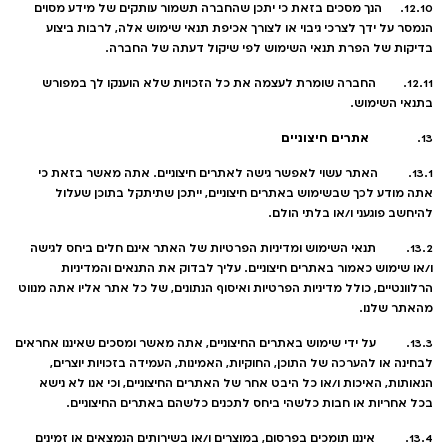
12.10. הנך מסכים בזאת כי יתכן שהחברה תשמור עותקים של מידע מסוים
הנמסר על ידך לצרכי גיבוי או לצורך אכיפת תנאי שימוש אלה, לרבות ביצוע
בדיקות של הפרת תנאי השימוש לפי שיקול דעתה של החברה.
12.11. החברה שומרת לעצמה את כל הזכויות שלא הוענקו לך במפורש
בתנאי השימוש.
אתרים חיצוניים
13.
13.1. האתר עשוי לאפשר גישה לאתרים חיצוניים. אתה מאשר בזאת כי
אתה מודע לכך שבשימוש באתרים חיצוניים, ייתכן שתיתקל בתוכן שעלול
להיחשב פוגעני ו/או בלתי הולם.
13.2. תנאי השימוש ומדיניות הפרטיות של האתר אינם חלים ביחס לגישה
ו/או שימוש כאמור באתרים חיצוניים. עליך לבדוק את התנאים והמדיניות
הרלוונטיים, כולל מדיניות הפרטיות ואיסוף הנתונים, של כל אתר אליו אתה מנווט
מהאתר שלנו.
13.3. על ידי שימוש באתרים החיצוניים, אתה מאשר ומסכים שאיננו אחראים
לבחינה או להערכה של התוכן, החוקיות, האמינות, העמידה בזכויות יוצרים,
הנאותות, האיכות ו/או כל היבט אחר של האתרים החיצוניים, וכי אנו לא נישא
בכל אחריות או חבות כלשהי ביחס לתכנים כלשהם באתרים החיצוניים.
13.4. איננו תומכים בפרסום, במוצרים ו/או בשירותים הנמצאים או זמינים