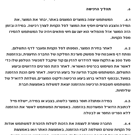
תהליך הרכישה
6.
6.1. המשתמש יצפה במוצרים המוצגים באתר, יבחר את המוצר, את
המידה והצבע הרצויים ויוסיף את המוצר לסל הקניות לצורך רכישה. במידה ובזמן
הזה המוצר אזל מהמלאי הוא יוצג עם חיווי מתאים ויהיה על המשתמש להסירו
מסל הקניות.
6.2. לאחר בחירת המוצר, הוספתו לסל הקניות ומעבר לדף התשלום,
נפתח דף מאובטח של ממשק מערכת הסליקה של החברה החיצונית, ובהזמנות
מעל 200 ₪ הלקוח עשוי להידרש להזין גם קוד שיקבל למכשיר הטלפון שלו כדי
לאשר את השימוש בכרטיס האשראי. לאחר הזנת הפרטים הדרושים וביצוע
התשלום, המשתמש מקבל הודעה על ביצוע הרכישה. לאחר סיום הכנת ההזמנה
בפועל, ובכפוף למלאי ברגע ביצוע הרכישה וליקוט המוצרים, נשלחת לדוא"ל של
המשתמש חשבונית הרכישה וההזמנה יוצאת למשלוח באמצעות חברת
שליחויות.
6.3. במידה ומתגלה חוסר במוצר כלשהו, בצבע או במידה, יישלח מייל
לכתובת הדוא"ל המעודכנת בהזמנה. באפשרות המשתמש לאשר את ההזמנה
ללא הפריט החסר או לבטלה
6.4. החברה שומרת לעצמה את הזכות לשלוח תזכורת למשתמש אודות
סל הקניות שטרם הושלמה לגביו ההזמנה, באמצעות האתר ו/או באמצעות