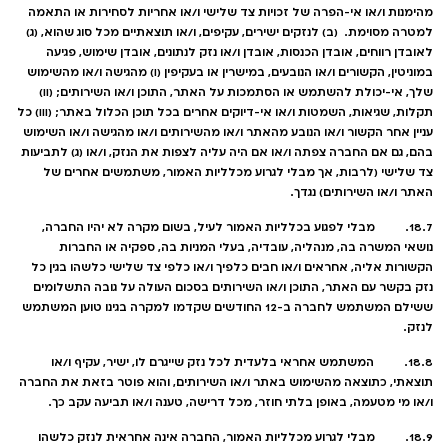
מהימנות ו/או אי-הפרה של זכויות צד שלישי ו/או אחריות לסחירות או התאמה
למטרה מסוימת. (ב) לנזקים ישירים, עקיפים, ו/או תוצאתיים מכל סוג שהוא, (ג)
לאובדן רווחים, אובדן הכנסות, אובדן ו/או נזק לנתונים, אובדן שימוש, פגיעה
במוניטין, הקשורים ו/או הנובעים, במישרין או בעקיפין (I) מהגישה ו/או מהשימוש
שלך, אי-יכולת להשתמש או הסתמכות על האתר, התוכן ו/או השירותים; (II)
תקלות, שגיאות, השמטות ו/או אי-דיוקים אחרים בכל תוכן הכלול באתר; (III) כל
עניין אחר הקשור ו/או הנובע מהאתר ו/או מהשירותים ו/או מהגישה ו/או השימוש
בהם, גם אם החברה צפתה ו/או אם היה עליה לצפות את הנזק, ו/או (ג) לתביעות
צד שלישי (לרבות, אך מבלי לגרוע מכלליות האמור, משתמשים אחרים של
האתר ו/או השירותים) נגדך.
18.7. מבלי לפגוע בכלליות האמור לעיל, בשום מקרה לא יהיו החברה,
נושאי המשרה בה, מנהליה, עובדיה, בעלי המניות בה, ספקיה או החברות
הקשורות אליה, אחראים ו/או חבים כלפיך ו/או כלפי צד שלישי כלשהו בגין כל
נזק בקשר עם האתר, התוכן ו/או השירותים בסכום העולה על גובה התשלומים
ששילם המשתמש לחברה ב-12 החודשים שקדמו למקרה בגינו טוען המשתמש
לנזק.
18.8. המשתמש אחראי בלעדית לכל נזק שייגרם לו, ישיר, עקיף ו/או
תוצאתי, כתוצאה מהשימוש באתר ו/או השירותים, והוא פוטר בזאת את החברה
ו/או מי מטעמה, באופן בלתי חוזר, מכל דרישה, טענה ו/או תביעה עקב כך.
18.9. מבלי לגרוע מכלליות האמור, החברה אינה אחראית לנזק כלשהו