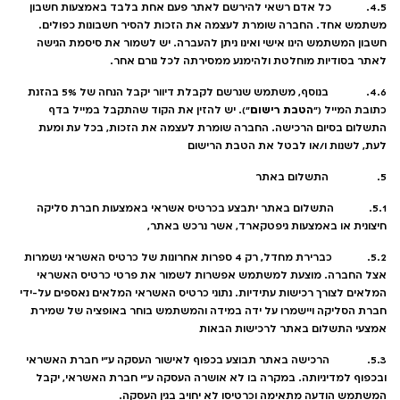
4.5. כל אדם רשאי להירשם לאתר פעם אחת בלבד באמצעות חשבון
משתמש אחד. החברה שומרת לעצמה את הזכות להסיר חשבונות כפולים.
חשבון המשתמש הינו אישי ואינו ניתן להעברה. יש לשמור את סיסמת הגישה
לאתר בסודיות מוחלטת ולהימנע ממסירתה לכל גורם אחר.
4.6. בנוסף, משתמש שנרשם לקבלת דיוור יקבל הנחה של 5% בהזנת
הטבת רישום
כתובת המייל ("
"). יש להזין את הקוד שהתקבל במייל בדף
התשלום בסיום הרכישה. החברה שומרת לעצמה את הזכות, בכל עת ומעת
לעת, לשנות ו/או לבטל את הטבת הרישום
5. התשלום באתר
5.1. התשלום באתר יתבצע בכרטיס אשראי באמצעות חברת סליקה
חיצונית או באמצעות גיפטקארד, אשר נרכש באתר,
5.2. כברירת מחדל, רק 4 ספרות אחרונות של כרטיס האשראי נשמרות
אצל החברה. מוצעת למשתמש אפשרות לשמור את פרטי כרטיס האשראי
המלאים לצורך רכישות עתידיות. נתוני כרטיס האשראי המלאים נאספים על-ידי
חברת הסליקה ויישמרו על ידה במידה והמשתמש בוחר באופציה של שמירת
אמצעי התשלום באתר לרכישות הבאות
5.3. הרכישה באתר תבוצע בכפוף לאישור העסקה ע"י חברת האשראי
ובכפוף למדיניותה. במקרה בו לא אושרה העסקה ע"י חברת האשראי, יקבל
המשתמש הודעה מתאימה וכרטיסו לא יחויב בגין העסקה.