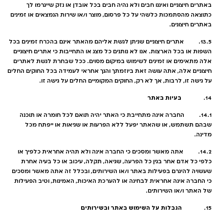
באתרים חיצוניים ואיננו חבים ולא נהיה חבים בכל אובדן או נזק שייגרמו לך
כתוצאה מהסתמכות כלשהי על כל פרסום, מוצר ו/או שירות הנמצאים או זמינים
באתרים חיצונים.
13.5. אתרים חיצוניים שניתן לגשת אליהם מהאתר אינם בהכרח זמינים בכל
השפות או בכל הארצות. אנו לא נותנים כל מצג או התחייבות כי אתרים חיצוניים
אלה מתאימים או זמינים לשימוש במיקום מסוים. ככל שבחרת לגשת לאתרים
חיצוניים אלה, אתה עושה זאת ביוזמתך והנך אחראי לעמידה בכל החוקים החלים
על גישה זו, לרבות, אך לא רק, החוקים המקומיים החלים על גישה זו.
בעיות באתר
14.
14.1. החברה אינה מתחייבת כי האתר יהיה תואם לכל חומרה או תוכנה
שבהם תשתמש, או שהאתר יפעל ללא הפרעות או שגיאות או ייפתח מכל
מדינה.
14.2. אתה מאשר ומסכים כי החברה אינה ולא תהיה אחראית כלפיך או
כלפי כל אדם אחר בגין כל הפרעה, שגיאה, תקלה, עיכוב או כל בעיה אחרת
שעשויה להיגרם בפעילות באתר ו/או השירותים, ובכלל זה אתה מאשר ומסכים
כי החברה אינה אחראית לבחינה או להערכת האיכות, האמינות, וטיב הפעילות
של האתר ו/או השירותים.
הגבלות על השימוש באתר ובשירותים
15.