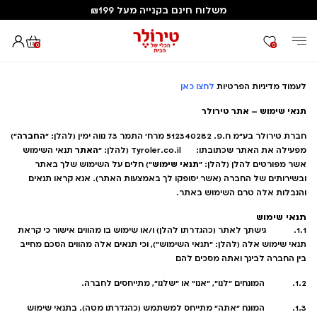
משלוח חינם בקנייה מעל ₪199
0
0
דף הבית
תקנון האתר
לעמוד מדיניות הפרטיות
לחצו כאן
תנאי שימוש – אתר טירולר
החברה
חברת טירולר בע"מ ח.פ. 512340282 מרח' התמר 73 נווה ימין (להלן: "
")
האתר
מפעילה את האתר שכתובתו: Tyroler.co.il (להלן: "
תנאי השימוש
תנאי שימוש
אשר מפורטים להלן (להלן: "
") חלים על השימוש שלך באתר
ובשירותים של החברה (אשר יסופקו לך באמצעות האתר). אנא קראו תנאים
והגבלות אלה טרם השימוש באתר.
תנאי שימוש
1.1. גישתך לאתר (כהגדרתו להלן) ו/או שימוש בו מהווים אישור כי קראת
תנאי שימוש אלה (להלן: "תנאי השימוש"), וכי תנאים אלה מהווים הסכם מחייב
בין החברה לבינך ואתה מסכים להם
1.2. המונחים "לנו", "אנו" או "שלנו", מתייחסים לחברה.
1.3. המונח "אתה" מתייחס למשתמש (כהגדרתו מטה). בתנאי שימוש