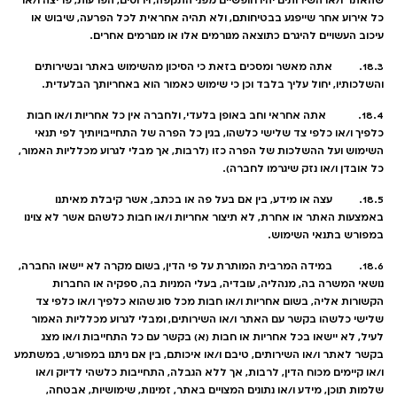
שהאתר ו/או השירותים יהיו חופשיים מפני התקפה, וירוסים, הפרעות, פריצה ו/או
כל אירוע אחר שייפגע בבטיחותם, ולא תהיה אחראית לכל הפרעה, שיבוש או
עיכוב העשויים להיגרם כתוצאה מגורמים אלו או מגורמים אחרים.
18.3. אתה מאשר ומסכים בזאת כי הסיכון מהשימוש באתר ובשירותים
והשלכותיו, יחול עליך בלבד וכן כי שימוש כאמור הוא באחריותך הבלעדית.
18.4. אתה אחראי וחב באופן בלעדי, ולחברה אין כל אחריות ו/או חבות
כלפיך ו/או כלפי צד שלישי כלשהו, בגין כל הפרה של התחייבויותיך לפי תנאי
השימוש ועל ההשלכות של הפרה כזו (לרבות, אך מבלי לגרוע מכלליות האמור,
כל אובדן ו/או נזק שיגרמו לחברה).
18.5. עצה או מידע, בין אם בעל פה או בכתב, אשר קיבלת מאיתנו
באמצעות האתר או אחרת, לא תיצור אחריות ו/או חבות כלשהם אשר לא צוינו
במפורש בתנאי השימוש.
18.6. במידה המרבית המותרת על פי הדין, בשום מקרה לא יישאו החברה,
נושאי המשרה בה, מנהליה, עובדיה, בעלי המניות בה, ספקיה או החברות
הקשורות אליה, בשום אחריות ו/או חבות מכל סוג שהוא כלפיך ו/או כלפי צד
שלישי כלשהו בקשר עם האתר ו/או השירותים, ומבלי לגרוע מכלליות האמור
לעיל, לא יישאו בכל אחריות או חבות (א) בקשר עם כל התחייבות ו/או מצג
בקשר לאתר ו/או השירותים, טיבם ו/או איכותם, בין אם ניתנו במפורש, במשתמע
ו/או קיימים מכוח הדין, לרבות, אך ללא הגבלה, התחייבות כלשהי לדיוק ו/או
שלמות תוכן, מידע ו/או נתונים המצויים באתר, זמינות, שימושיות, אבטחה,