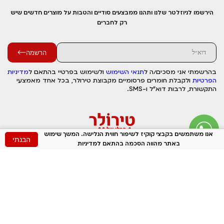
הירשמו לניוזלטר שלנו ותהנו ממבצעים סודיים והטבות על מוצרים חדשים שיש
רק לחברים
הרשמה
בהרשמתי אני מסכים/ה ל
תנאי השימוש
ולשימוש בפרטיי בהתאם ל
מדיניות
הפרטיות
ולקבלת חומרים פרסומיים מקבוצת טירולר, בכל אחד מאמצעי
התקשורת, לרבות דוא"ל ו-SMS.
אנו משתמשים בקבצי קוקיז לשיפור חווית הגלישה. המשך שימוש
הבנתי
באתר מהווה הסכמה בהתאם למדיניות
קטגוריות
מטאטאים
מבריקן
כפות אשפה
מגב חלונות
מנקה חלונות