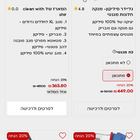
גליידר סיליקון- מנקה
המארז של clean with
0.0
4.8
חלונות מגנטי
shir
יציקה של 100% סיליקון
1. מגב XL לחללים גדולים -
גם מנקה וגם מבריק
סיליקון
מגנטים עוצמתיים במיוחד
2. מבריקן - סיליקון
3. מטאטא מפרקי מגב מובנה
להב פטנטי- סיליקון
כח מגנטי
4. מגב שיש 100% סיליקון
לא מתכוונן
מתכוונן
25% הנחה
363.80
20% הנחה
₪
₪ 485.00
449.00
₪
₪ 561.00
אזל המלאי
לפרטים ולרכישה
לפרטים ולרכישה
20% הנחה
20% הנחה