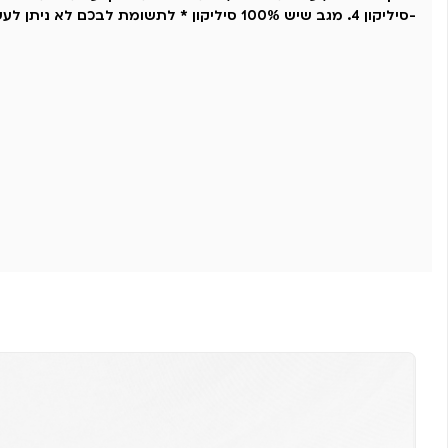
-סיליקון 4. מגב שיש 100% סיליקון * לתשומת לבכם לא ניתן לעשות שינויים במארז