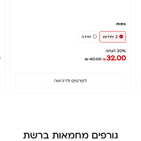
3.א
4.מב
5.יעה
כמות
2 יחידות
יחידה
20% הנחה
%
0
32.00
₪ 40.00
₪
לפרטים ולרכישה
גורפים מחמאות ברשת