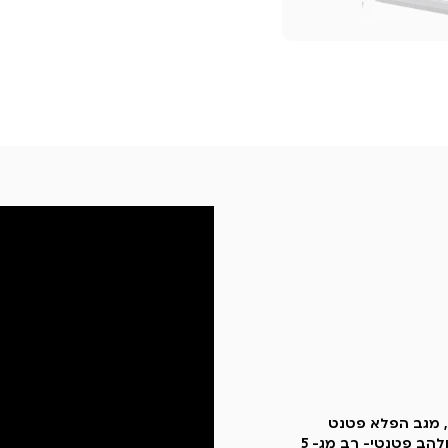
יקון 2. מבריקן - סיליקון, מגב הפלא פטנט
לניקוי רצפות ( עם 2 מטליות ) 3. מטאטא מפרקי עם מגב מובנה ולהב פטנטי- רב מג- 5