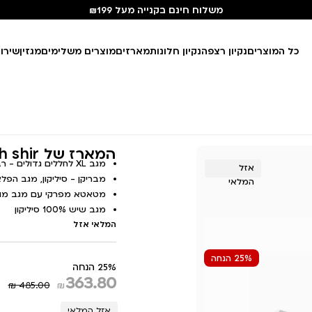
משלוח חינם בקנייה מעל ₪199
כל המוצרים
נקיון רצפה
נקיון חלונות
מארזים
מוצרים משלימים
מגזין
שירו
המארז של clean with shir
מגב XL לחללים גדולים - רב מגב 1 סיליקון
אזל
מבריקן - סיליקון, מגב הפלא פטנט
המלאי
מטאטא מפרקי עם מגב מובנה ולה
מגב שיש 100% סיליקון
המלאי אזל
25% הנחה
25% הנחה
363.80
₪ 485.00
₪
אזל המלאי