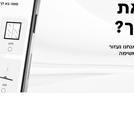
ת
ך?
חנו נעזור
שימה