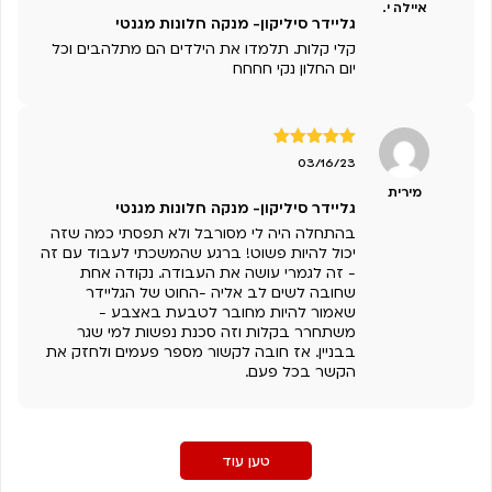
איילה י.
גליידר סיליקון- מנקה חלונות מגנטי
קלי קלות. תלמדו את הילדים הם מתלהבים וכל
יום החלון נקי חחחח
דורג
5
מתוך
03/16/23
5
מירית
גליידר סיליקון- מנקה חלונות מגנטי
בהתחלה היה לי מסורבל ולא תפסתי כמה שזה
יכול להיות פשוט! ברגע שהמשכתי לעבוד עם זה
- זה לגמרי עושה את העבודה. נקודה אחת
שחובה לשים לב אליה -החוט של הגליידר
שאמור להיות מחובר לטבעת באצבע -
משתחרר בקלות וזה סכנת נפשות למי שגר
בבניין. אז חובה לקשור מספר פעמים ולחזק את
הקשר בכל פעם.
טען עוד