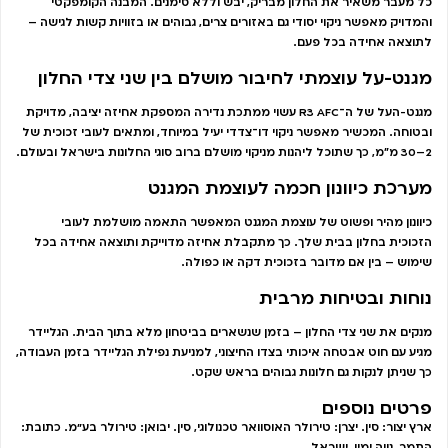
כל מעבר משאיר את החלון מבריק, יבש וללא סימנים. המבנה הקומפקטי
והמדויק מאפשר ניקוי יסודי גם באזורים צרים, גבוהים או בזוויות קשות לגישה –
לתוצאה אחידה בכל פעם.
מגנט-על עוצמתי לחיבור מושלם בין שני צדי החלון
מגנט-העל של ה־R3 AFC עשוי ממתכת נדירה המספקת אחיזה יציבה, מדויקת
ובטוחה. המכשיר מאפשר ניקוי דו־צדדי יעיל במיוחד, ומתאים לעובי זכוכית של
2–30 מ״מ, כך שתוכל ליהנות מניקוי מושלם ברוב סוגי החלונות בישראל ובעולם.
מערכת כיוונון חכמה לעוצמת המגנט
כיוונון מהיר ופשוט של עוצמת המגנט המאפשר התאמה מושלמת לעובי
הזכוכית בחלון בבית שלך. כך מתקבלת אחיזה מדוייקת ותוצאה אחידה בכל
שימוש – בין אם מדובר בזכוכית דקה או כפולה.
נוחות ובטיחות מרבית
מנקים את שני צדי החלון – בזמן שנשארים בביטחון מלא בתוך הבית. הגליידר
מגיע עם חוט אבטחה איכותי בצדו החיצוני, למניעת נפילת הגליידר בזמן העבודה,
כך שניתן לנקות גם חלונות גבוהים בראש שקט.
פרטים נוספים
ארץ יצור: סין. יצרן: טירולר האוסוואר טכנולוגי, סין. יבואן: טירולר בע"מ. כתובת:
התמר, נווה ימין, ישראל.