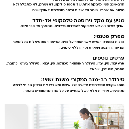
הרב-מגב עשוי מיציקה אחת של 100% סיליקון, לא נשחק, לא מתבלה ולא
משנה את צורתו. שומר על איכות גריפה מושלמת לאורך שנים.
מגיע עם מקל נירוסטה טלסקופי אל-חלד
ארוך במיוחד, צבוע באפוקסי לעמידות מירבית (מתארך עד 150 ס”מ).
מפרק פטנטי:
בזכות המפרק הגמיש אשר שומר על זווית הגריפה האופטימלית בכל מצבי
הגריפה, הרצפה נשארת נקייה וללא סימנים.
פרטים נוספים
ארץ יצור: סין. יצרן: טירולר האוסוואר טכנולוגי, סין. יבואן: טירולר בע"מ. כתובת:
התמר, נווה ימין, ישראל.
טירולר רב-מגב המקורי משנת 1987:
מותג שקובע סטנדרטים חדשים של איכות ומשדרג את הניקיון הביתי לרמה
מקצועית. אחריות מלאה של שנתיים על כל אחד מהמוצרים באתר.