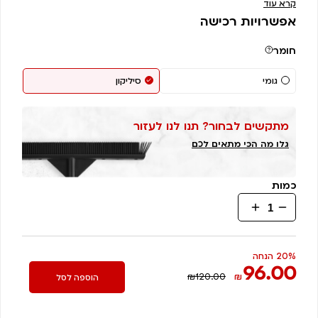
קרא עוד
אפשרויות רכישה
חומר
גומי
סיליקון
מתקשים לבחור? תנו לנו לעזור
גלו מה הכי מתאים לכם
כמות
כמות
של
מגב
קלאסי-
20% הנחה
96.00
מתאים
₪120.00
₪
הוספה לסל
לכל
בית