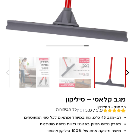
מגב קלאסי – סיליקון
רב מגב - 2 סיליקון
כל הביקורות
(10)
5.0 / 5.0
מדורגים
רב-מגב 45 ס”מ, נוח במיוחד ומתאים לכל סוגי המשטחים
10
5.00
מתוך
מפרק גמיש המוגן בפטנט לזווית גריפה מושלמת
5 מבוסס על
דירוגים של
מיוצר מיציקה אחת של 100% סיליקון איכותי
לקוחות