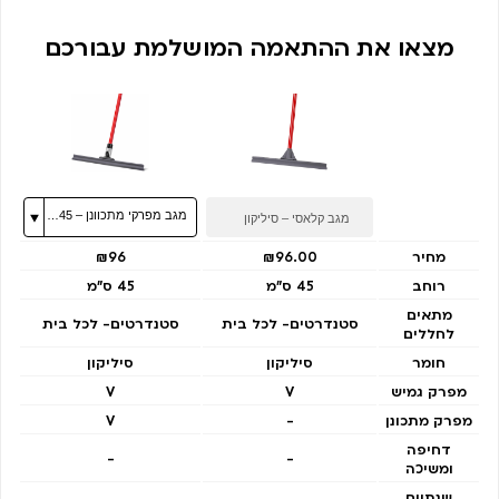
מצאו את ההתאמה המושלמת עבורכם
מחיר
₪96.00
₪96
רוחב
45 ס״מ
45 ס״מ
מתאים
סטנדרטים- לכל בית
סטנדרטים- לכל בית
לחללים
חומר
סיליקון
סיליקון
מפרק גמיש
V
V
מפרק מתכונן
-
V
דחיפה
-
-
ומשיכה
שנתיים