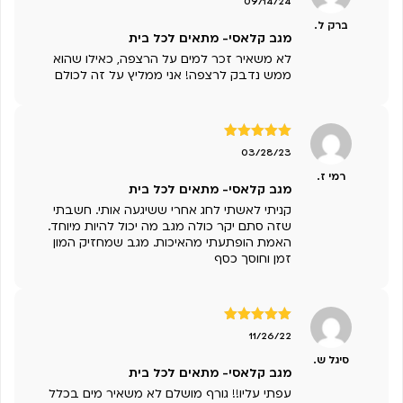
09/14/24
5
ברק ל.
מגב קלאסי- מתאים לכל בית
לא משאיר זכר למים על הרצפה, כאילו שהוא
ממש נדבק לרצפה! אני ממליץ על זה לכולם
דורג
5
מתוך
03/28/23
5
רמי ז.
מגב קלאסי- מתאים לכל בית
קניתי לאשתי לחג אחרי ששיגעה אותי. חשבתי
שזה סתם יקר כולה מגב מה יכול להיות מיוחד.
האמת הופתעתי מהאיכות. מגב שמחזיק המון
זמן וחוסך כסף
דורג
5
מתוך
11/26/22
5
סיגל ש.
מגב קלאסי- מתאים לכל בית
עפתי עליו!! גורף מושלם לא משאיר מים בכלל