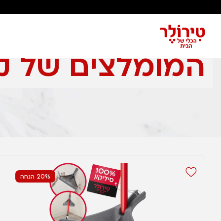
עמוד הבית
המומלצים של קארין אטדגי
המומלצים של קא
20% הנחה