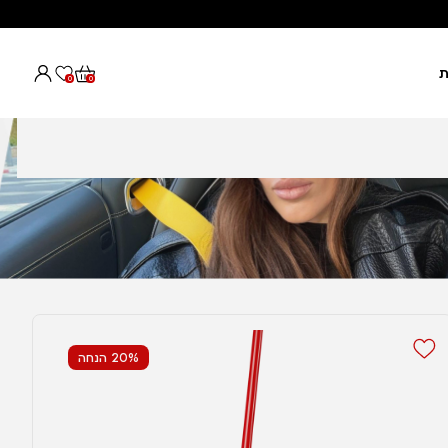
ת
0
0
20% הנחה