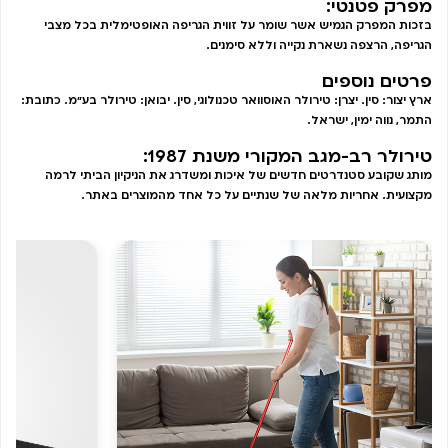
מפרק פטנטי:
בזכות המפרק הגמיש אשר שומר על זווית הגריפה האופטימלית בכל מצבי
הגריפה, הרצפה נשארת נקייה וללא סימנים.
פרטים נוספים
ארץ יצור: סין. יצרן: טירולר האוסוואר טכנולוגי, סין. יבואן: טירולר בע"מ. כתובת:
התמר, נווה ימין, ישראל.
טירולר רב-מגב המקורי משנת 1987:
מותג שקובע סטנדרטים חדשים של איכות ומשדרג את הניקיון הביתי לרמה
מקצועית. אחריות מלאה של שנתיים על כל אחד מהמוצרים באתר.