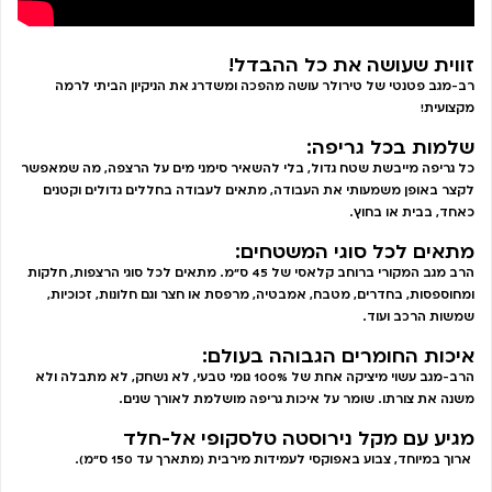
זווית שעושה את כל ההבדל!
רב-מגב פטנטי של טירולר עושה מהפכה ומשדרג את הניקיון הביתי לרמה
מקצועית!
שלמות בכל גריפה:
כל גריפה מייבשת שטח גדול, בלי להשאיר סימני מים על הרצפה, מה שמאפשר
לקצר באופן משמעותי את העבודה, מתאים לעבודה בחללים גדולים וקטנים
כאחד, בבית או בחוץ.
מתאים לכל סוגי המשטחים:
הרב מגב המקורי ברוחב קלאסי של 45 ס”מ. מתאים לכל סוגי הרצפות, חלקות
ומחוספסות, בחדרים, מטבח, אמבטיה, מרפסת או חצר וגם חלונות, זכוכיות,
שמשות הרכב ועוד.
איכות החומרים הגבוהה בעולם:
הרב-מגב עשוי מיציקה אחת של 100% גומי טבעי, לא נשחק, לא מתבלה ולא
משנה את צורתו. שומר על איכות גריפה מושלמת לאורך שנים.
מגיע עם מקל נירוסטה טלסקופי אל-חלד
ארוך במיוחד, צבוע באפוקסי לעמידות מירבית (מתארך עד 150 ס”מ).