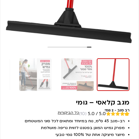
מגב קלאסי – גומי
רב מגב - 2 גומי
כל הביקורות
(10)
5.0 / 5.0
מדורגים
רב-מגב 45 ס”מ, נוח במיוחד ומתאים לכל סוגי המשטחים
10
5.00
מתוך
מפרק גמיש המוגן בפטנט לזווית גריפה מושלמת
5 מבוסס על
דירוגים של
מיוצר מיציקה אחת של 100% גומי טבעי
לקוחות