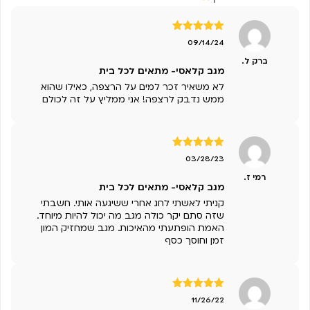
דורג
5
מתוך
09/14/24
5
ברק ל.
מגב קלאסי- מתאים לכל בית
לא משאיר זכר למים על הרצפה, כאילו שהוא
ממש נדבק לרצפה! אני ממליץ על זה לכולם
דורג
5
מתוך
03/28/23
5
רמי ז.
מגב קלאסי- מתאים לכל בית
קניתי לאשתי לחג אחרי ששיגעה אותי. חשבתי
שזה סתם יקר כולה מגב מה יכול להיות מיוחד.
האמת הופתעתי מהאיכות. מגב שמחזיק המון
זמן וחוסך כסף
דורג
5
מתוך
11/26/22
5