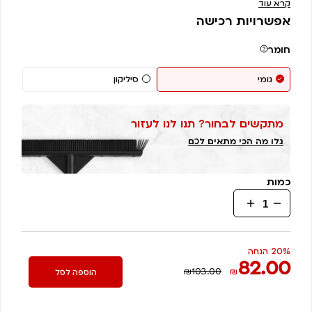
קרא עוד
אפשרויות רכישה
חומר
גומי
סיליקון
מתקשים לבחור? תנו לנו לעזור
גלו מה הכי מתאים לכם
כמות
כמות
של
מגב
קלאסי-
20% הנחה
82.00
מתאים
₪103.00
₪
הוספה לסל
לכל
בית