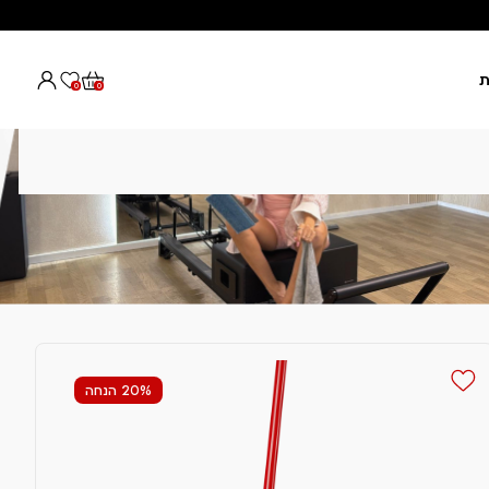
ת
0
0
20% הנחה