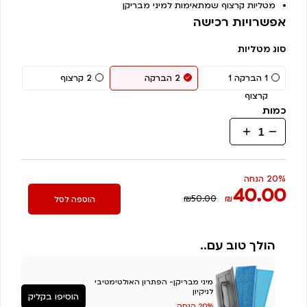
דירוגים של
מטליות קרצוף שמתאימות למיני מבריקן
לקוחות
אפשרויות רכישה
סוג מטליות
1 הברקה 1
2 הברקה
2 קרצוף
קרצוף
כמות
כמות
של
2
מטליות
20% הנחה
40.00
החלפה
₪50.00
₪
הוספה לסל
למיני
מבריקן
הולך טוב עם..
מיני מבריקן- הפתרון האולטימטיבי
לניקיון
הוסיפו בקליק
20% הנחה