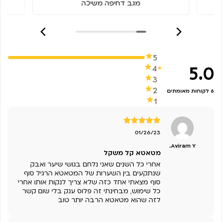
מגב דחיפה משיכה
5
5.0
4
3
2
6 לקוחות מאומתים
1
דורג
5
מתוך
01/26/23
5
Aviram Y.
מטאטא קל משקל
אחרי כל השנים שאני נלחם בגושי שיער ואבק
שנתקעים בין השערות של המטאטא הרגיל סוף
סוף מצאתי אחד כזה שלא צריך לנקות אותו אחרי
כל שימוש, מבחינתי זה פלוס ענק בלי שום קשר
לזה שהוא מטאטא הרבה יותר טוב