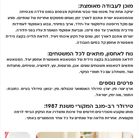
מוכן לעבודה מאומצת:
יציקה אחת של 100% גומי טבעי מחוזקת מבפנים במוט פלדה מבטיחה
שהמטאטא ישרת אתכם לאורך זמן (אנחנו מספקים אחריות של שנתיים). מגיע
עם מקל נירוסטה טלסקופי אל-חלד, ארוך במיוחד, צבוע באפוקסי לעמידות
מירבית (מתארך עד 150 ס”מ). וצביעת אפוקסי השומרת עליו בפני חלודה.
ישרתו אתכם לאורך זמן, שנים של ניקיון איכותי ויעיל. לולאת תלייה בקצה הידית
מאפשרת אחסון קל בסיום העבודה.
נוח לאחסון, מתאים לכל המשטחים:
לולאה מסתובבת בקצה הידית של המטאטא מאפשרת אחסון יעיל. המטאטא
מתאים לטאטוא משטחים שונים: אבן, מרצפות, עץ, למינציה, שטיחים, מחצלות
ועוד, משתלב עם כל חומרי הניקוי.
פרטים נוספים
ארץ יצור: סין. יצרן: טירולר האוסוואר טכנולוגי, סין. יבואן: טירולר בע"מ. כתובת:
התמר, נווה ימין, ישראל.
טירולר רב-מגב המקורי משנת 1987:
מותג שקובע סטנדרטים חדשים של איכות ומשדרג את הניקיון הביתי לרמה
מקצועית. אחריות מלאה של שנתיים על כל אחד מהמוצרים באתר.