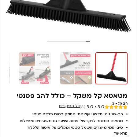
מטאטא קל משקל – כולל להב פטנטי
רב מג - 3
כל הביקורות
(6)
5.0 / 5.0
מדורגים
רב-מג גומי חדשני ועוצמתי מחוזק במוט פלדה פנימי
6
5.00
מתוך
מתאים במיוחד לניקוי של פרווה ושיער גם משטיחים ומחצלות
5 מבוסס על
דירוגים של
סיבי גומי מייצרים חשמל סטטי ומקלים על איסוף הלכלוך
לקוחות
קרא עוד