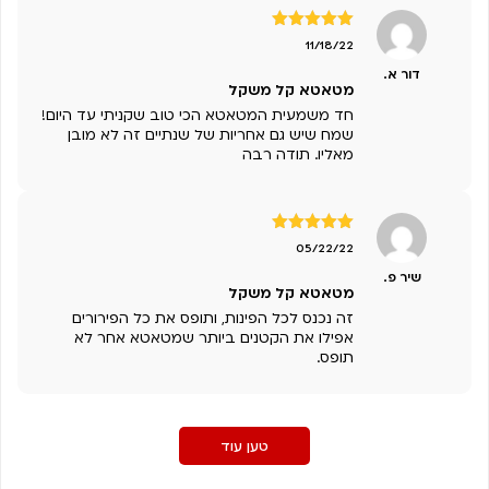
דורג
5
מתוך
11/18/22
5
דור א.
מטאטא קל משקל
חד משמעית המטאטא הכי טוב שקניתי עד היום!
שמח שיש גם אחריות של שנתיים זה לא מובן
מאליו. תודה רבה
דורג
5
מתוך
05/22/22
5
שיר פ.
מטאטא קל משקל
זה נכנס לכל הפינות, ותופס את כל הפירורים
אפילו את הקטנים ביותר שמטאטא אחר לא
תופס.
טען עוד