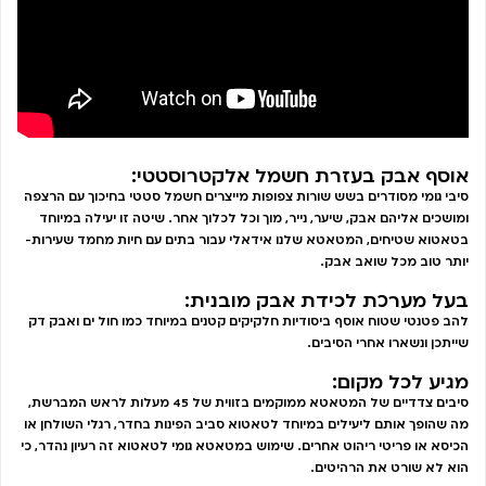
אוסף אבק בעזרת חשמל אלקטרוסטטי:
סיבי גומי מסודרים בשש שורות צפופות מייצרים חשמל סטטי בחיכוך עם הרצפה
ומושכים אליהם אבק, שיער, נייר, מוך וכל לכלוך אחר. שיטה זו יעילה במיוחד
בטאטוא שטיחים, המטאטא שלנו אידאלי עבור בתים עם חיות מחמד שעירות-
יותר טוב מכל שואב אבק.
בעל מערכת לכידת אבק מובנית:
להב פטנטי שטוח אוסף ביסודיות חלקיקים קטנים במיוחד כמו חול ים ואבק דק
שייתכן ונשארו אחרי הסיבים.
מגיע לכל מקום:
סיבים צדדיים של המטאטא ממוקמים בזווית של 45 מעלות לראש המברשת,
מה שהופך אותם ליעילים במיוחד לטאטוא סביב הפינות בחדר, רגלי השולחן או
הכיסא או פריטי ריהוט אחרים. שימוש במטאטא גומי לטאטוא זה רעיון נהדר, כי
הוא לא שורט את הרהיטים.