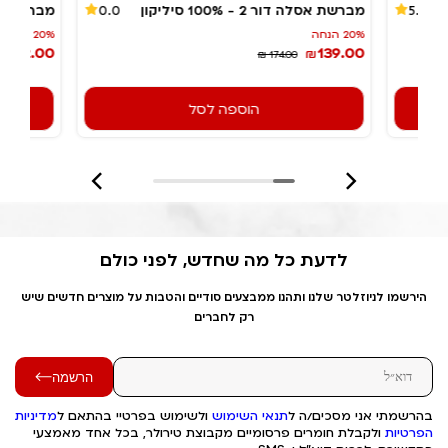
מברשת אסלה דור 2 - 100% סיליקון
מבריקן -
0.0
5.0
20% הנחה
20% הנחה
132.00
139.00
₪
₪
₪ 174.00
הוספה לסל
לדעת כל מה שחדש, לפני כולם
הירשמו לניוזלטר שלנו ותהנו ממבצעים סודיים והטבות על מוצרים חדשים שיש
רק לחברים
הרשמה
בהרשמתי אני מסכים/ה ל
תנאי השימוש
ולשימוש בפרטיי בהתאם ל
מדיניות
הפרטיות
ולקבלת חומרים פרסומיים מקבוצת טירולר, בכל אחד מאמצעי