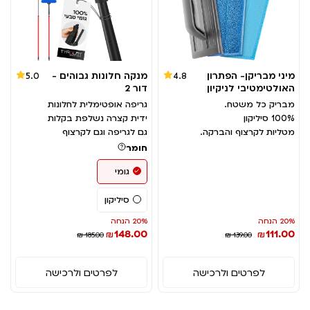
מיני מבריקן- הפתרון
מנקה חלונות גבוהים -
5.0
4.8
האולטימטיבי לניקיון
דור 2
מבריק כל משטח.
גריפה אופטימלית לחלונות
100% סיליקון
ידית קצרה נשלפת בקלות
מטליות לקרצוף והברקה.
גם לגריפה וגם לקרצוף
חומר
גומי
סיליקון
20% הנחה
20% הנחה
148.00
111.00
₪
₪
₪ 185.00
₪ 139.00
לפרטים ולרכישה
לפרטים ולרכישה