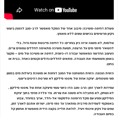
פעולת דחיפה-משיכה: סיבוב אחד של המקל מאפשר לרב-מגב להפגין ביצועי
ניקיון מרשימים בכיוונים שונים ללא מאמץ.
שלמות, לא משנה איזה כיון בוחרים: כל דחיפה מייבשת שטח גדול, בלי
להשאיר סימני מים על הרצפה, תנועת משיכה מתאימה לחללים צפופים צרים.
העיצוב החדשני המאפשר עבודה דו-כיוונית, דחיפה או משיכה של מים – מקצר
באופן משמעותי את העבודה. מתאים לחללים גדולים וקטנים כאחד, בבית או
בחוץ.
הזווית הנכונה: הזווית המשתנה של המגב דוחפת או מושכת ביעילות מים במגוון
סוגי משטחים. יציקה אחת של 100% סיליקון לא שורטת רהיטים וריצוף.
עמידות לאורך זמן: הרב-מגב הדו-כיווני עשוי מיציקה אחת של 100% סיליקון ,
לא נשחק, לא מתבלה ולא משנה את צורתו. ציר פלדה פנימי בתוך יציקת
הסיליקון ומגיע עם מקל נירוסטה טלסקופי אל-חלד, ארוך במיוחד, צבוע
באפוקסי לעמידות מירבית (מתארך עד 150 ס”מ). ישרתו אתכם לאורך זמן,
שנים של ניקיון איכותי ויעיל. לולאת תלייה בקצה הידית מאפשרת אחסון קל
בסיום העבודה.