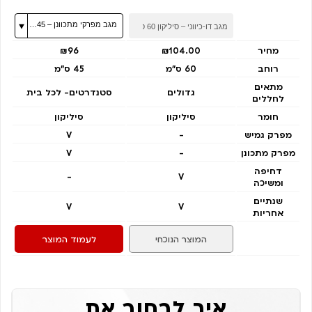
מחיר
₪104.00
₪96
רוחב
60 ס"מ
45 ס״מ
מתאים
גדולים
סטנדרטים- לכל בית
לחללים
חומר
סיליקון
סיליקון
מפרק גמיש
-
V
מפרק מתכונן
-
V
דחיפה
-
V
ומשיכה
שנתיים
V
V
אחריות
המוצר הנוכחי
לעמוד המוצר
איך לבחור את