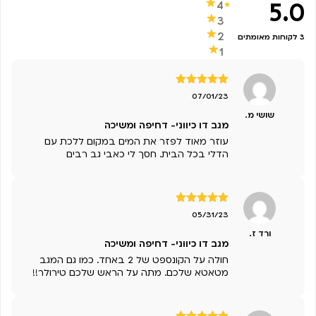
5.0
4
3
2
3 לקוחות מאומתים
1
דורג
5
מתוך
07/01/23
5
שושי מ.
מגב דו כיווני- דחיפה ומשיכה
עוזר מאוד לפזר את המים במקום ללכת עם
הדלי בכל הבית. חסך לי כאבי גב רבים
דורג
5
מתוך
05/31/23
5
ורד ז.
מגב דו כיווני- דחיפה ומשיכה
חולה על הקונספט של 2 באחד. כמו גם המגב
מטאטא שלכם. מתה על הראש שלכם טירולר!!