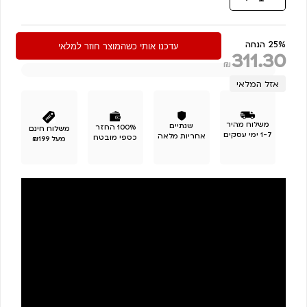
של
מארז
אמא
25% הנחה
עדכנו אותי כשהמוצר חוזר למלאי
311.30
חני
₪
אזל המלאי
₪ 415.00
משלוח מהיר
שנתיים
100% החזר
משלוח חינם
1-7 ימי עסקים
אחריות מלאה
כספי מובטח
מעל ₪199