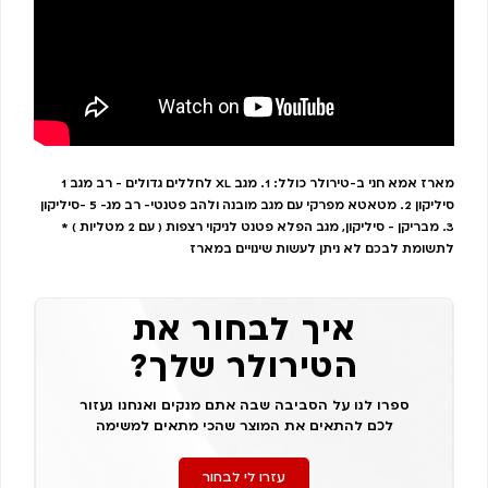
מארז אמא חני ב-טירולר כולל: 1. מגב XL לחללים גדולים - רב מגב 1
סיליקון 2. מטאטא מפרקי עם מגב מובנה ולהב פטנטי- רב מג- 5 -סיליקון
3. מבריקן - סיליקון, מגב הפלא פטנט לניקוי רצפות ( עם 2 מטליות ) *
לתשומת לבכם לא ניתן לעשות שינויים במארז
איך לבחור את
הטירולר שלך?
ספרו לנו על הסביבה שבה אתם מנקים ואנחנו נעזור
לכם להתאים את המוצר שהכי מתאים למשימה
עזרו לי לבחור