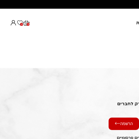
ת
0
0
רק לחברים
הרשמה
ם פרסומיים