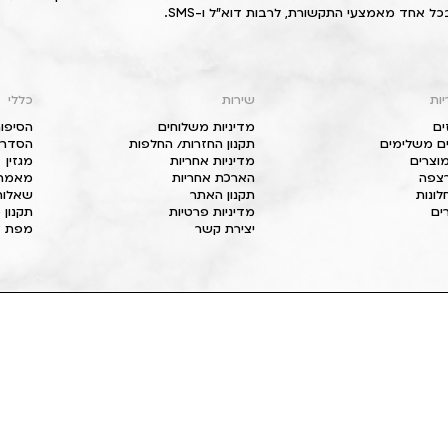
כל אחד מאמצעי התקשורת, לרבות דוא"ל ו-SMS.
יות
שירות
כללי
ים
מדיניות משלוחים
הסיפור
ם משלימים
תקנון החזרות/ החלפות
הסדרי 
וצרים
מדיניות אחריות
מגזין
 רצפה
הארכת אחריות
מאמרי
חלונות
תקנון האתר
שאלות
ים
מדיניות פרטיות
תקנון 
יצירת קשר
מפת א