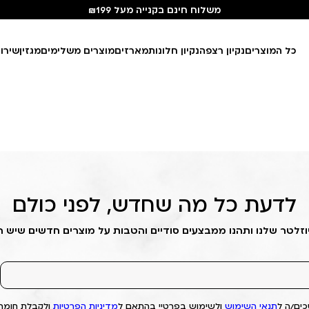
משלוח חינם בקנייה מעל ₪199
כל המוצרים
נקיון רצפה
נקיון חלונות
מארזים
מוצרים משלימים
מגזין
שירו
לדעת כל מה שחדש, לפני כולם
וזלטר שלנו ותהנו ממבצעים סודיים והטבות על מוצרים חדשים שיש 
ים/ה ל
תנאי השימוש
ולשימוש בפרטיי בהתאם ל
מדיניות הפרטיות
ולקבלת חומרי