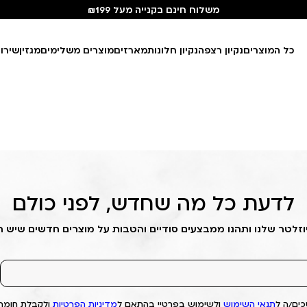
משלוח חינם בקנייה מעל ₪199
כל המוצרים
נקיון רצפה
נקיון חלונות
מארזים
מוצרים משלימים
מגזין
שירו
לדעת כל מה שחדש, לפני כולם
וזלטר שלנו ותהנו ממבצעים סודיים והטבות על מוצרים חדשים שיש 
ים/ה ל
תנאי השימוש
ולשימוש בפרטיי בהתאם ל
מדיניות הפרטיות
ולקבלת חומרי