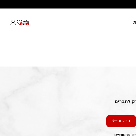
ת
0
0
רק לחברים
הרשמה
ם פרסומיים