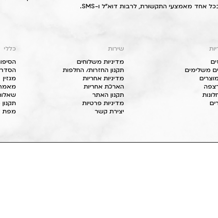
כל אחד מאמצעי התקשורת, לרבות דוא"ל ו-SMS.
יות
שירות
כללי
ים
מדיניות משלוחים
הסיפור
ם משלימים
תקנון החזרות/ החלפות
הסדרי 
וצרים
מדיניות אחריות
מגזין
 רצפה
הארכת אחריות
מאמרי
חלונות
תקנון האתר
שאלות
ים
מדיניות פרטיות
תקנון 
יצירת קשר
מפת א