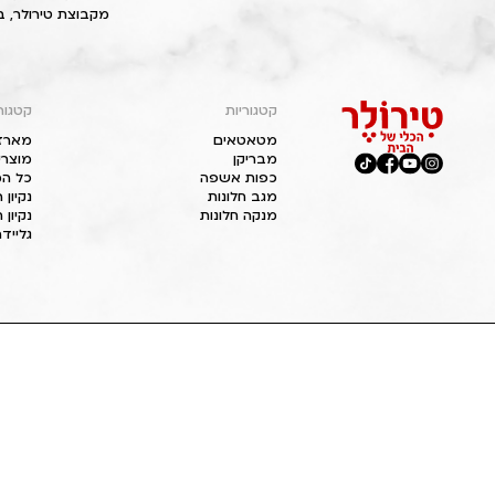
מקבוצת טירולר, ב
קטגוריות
קטגור
מטאטאים
מארז
מבריקן
מוצרי
כפות אשפה
כל המ
מגב חלונות
נקיון
מנקה חלונות
נקיון 
גליידר