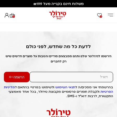
משלוח חינם בקנייה מעל ₪199
0
0
דף הבית
Out of Stock Alert 2025/09/27 1759008288
לדעת כל מה שחדש, לפני כולם
הירשמו לניוזלטר שלנו ותהנו ממבצעים סודיים והטבות על מוצרים חדשים שיש
רק לחברים
הרשמה
בהרשמתי אני מסכים/ה ל
תנאי השימוש
ולשימוש בפרטיי בהתאם ל
מדיניות
הפרטיות
ולקבלת חומרים פרסומיים מקבוצת טירולר, בכל אחד מאמצעי
התקשורת, לרבות דוא"ל ו-SMS.