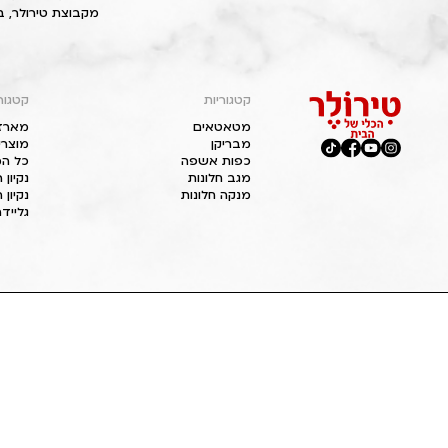
מקבוצת טירולר, ב
קטגוריות
קטגור
מטאטאים
מארז
מבריקן
מוצרי
כפות אשפה
כל המ
מגב חלונות
נקיון
מנקה חלונות
נקיון 
גליידר