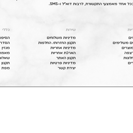
כל אחד מאמצעי התקשורת, לרבות דוא"ל ו-SMS.
יות
שירות
כללי
ים
מדיניות משלוחים
הסיפור
ם משלימים
תקנון החזרות/ החלפות
הסדרי 
וצרים
מדיניות אחריות
מגזין
 רצפה
הארכת אחריות
מאמרי
חלונות
תקנון האתר
שאלות
ים
מדיניות פרטיות
תקנון 
יצירת קשר
מפת א