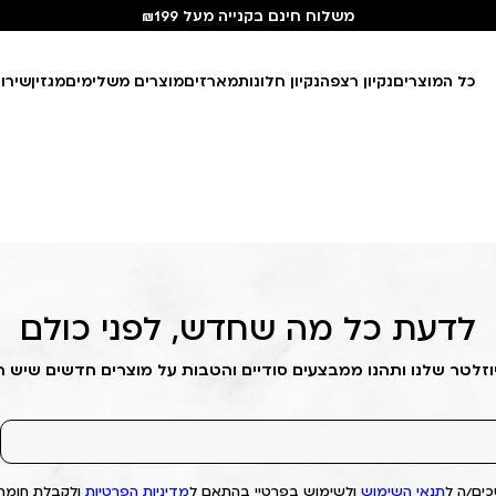
משלוח חינם בקנייה מעל ₪199
כל המוצרים
נקיון רצפה
נקיון חלונות
מארזים
מוצרים משלימים
מגזין
שירו
לדעת כל מה שחדש, לפני כולם
וזלטר שלנו ותהנו ממבצעים סודיים והטבות על מוצרים חדשים שיש 
ים/ה ל
תנאי השימוש
ולשימוש בפרטיי בהתאם ל
מדיניות הפרטיות
ולקבלת חומרי