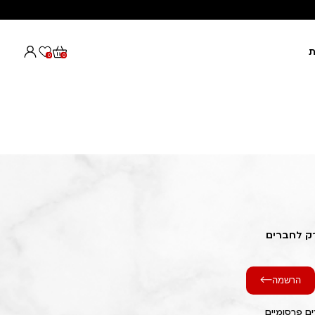
ת
0
0
רק לחברים
הרשמה
ם פרסומיים