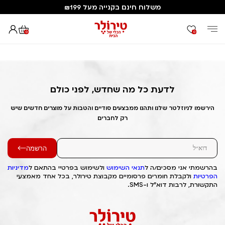
משלוח חינם בקנייה מעל ₪199
0
0
דף הבית
Out of Stock Alert 2025/09/27 1758994351
לדעת כל מה שחדש, לפני כולם
הירשמו לניוזלטר שלנו ותהנו ממבצעים סודיים והטבות על מוצרים חדשים שיש
רק לחברים
הרשמה
בהרשמתי אני מסכים/ה ל
תנאי השימוש
ולשימוש בפרטיי בהתאם ל
מדיניות
הפרטיות
ולקבלת חומרים פרסומיים מקבוצת טירולר, בכל אחד מאמצעי
התקשורת, לרבות דוא"ל ו-SMS.