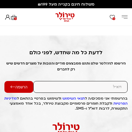
משלוח חינם בקנייה מעל ₪199
0
0
דף הבית
Out of Stock Alert 2025/09/27 1758957943
לדעת כל מה שחדש, לפני כולם
הירשמו לניוזלטר שלנו ותהנו ממבצעים סודיים והטבות על מוצרים חדשים שיש
רק לחברים
הרשמה
בהרשמתי אני מסכים/ה ל
תנאי השימוש
ולשימוש בפרטיי בהתאם ל
מדיניות
הפרטיות
ולקבלת חומרים פרסומיים מקבוצת טירולר, בכל אחד מאמצעי
התקשורת, לרבות דוא"ל ו-SMS.