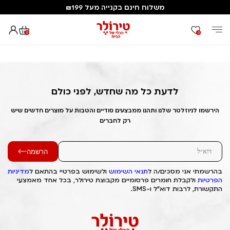
משלוח חינם בקנייה מעל ₪199
0
0
דף הבית
Out of Stock Alert 2025/09/27 1758954427
לדעת כל מה שחדש, לפני כולם
הירשמו לניוזלטר שלנו ותהנו ממבצעים סודיים והטבות על מוצרים חדשים שיש
רק לחברים
הרשמה
בהרשמתי אני מסכים/ה ל
תנאי השימוש
ולשימוש בפרטיי בהתאם ל
מדיניות
הפרטיות
ולקבלת חומרים פרסומיים מקבוצת טירולר, בכל אחד מאמצעי
התקשורת, לרבות דוא"ל ו-SMS.