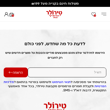
משלוח חינם בקנייה מעל ₪199
0
0
דף הבית
Out of Stock Alert 2025/09/26 1758880450
לדעת כל מה שחדש, לפני כולם
הירשמו לניוזלטר שלנו ותהנו ממבצעים סודיים והטבות על מוצרים חדשים שיש
רק לחברים
הרשמה
בהרשמתי אני מסכים/ה ל
תנאי השימוש
ולשימוש בפרטיי בהתאם ל
מדיניות
הפרטיות
ולקבלת חומרים פרסומיים מקבוצת טירולר, בכל אחד מאמצעי
התקשורת, לרבות דוא"ל ו-SMS.