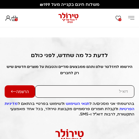
משלוח חינם בקנייה מעל ₪199
0
0
דף הבית
Out of Stock Alert 2025/09/25 1758822297
לדעת כל מה שחדש, לפני כולם
הירשמו לניוזלטר שלנו ותהנו ממבצעים סודיים והטבות על מוצרים חדשים שיש
רק לחברים
הרשמה
בהרשמתי אני מסכים/ה ל
תנאי השימוש
ולשימוש בפרטיי בהתאם ל
מדיניות
הפרטיות
ולקבלת חומרים פרסומיים מקבוצת טירולר, בכל אחד מאמצעי
התקשורת, לרבות דוא"ל ו-SMS.