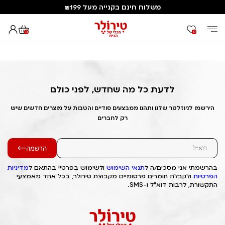
משלוח חינם בקנייה מעל ₪199
0
0
דף הבית
Out of Stock Alert 2025/09/24 1758695980
לדעת כל מה שחדש, לפני כולם
הירשמו לניוזלטר שלנו ותהנו ממבצעים סודיים והטבות על מוצרים חדשים שיש
רק לחברים
הרשמה
בהרשמתי אני מסכים/ה ל
תנאי השימוש
ולשימוש בפרטיי בהתאם ל
מדיניות
הפרטיות
ולקבלת חומרים פרסומיים מקבוצת טירולר, בכל אחד מאמצעי
התקשורת, לרבות דוא"ל ו-SMS.