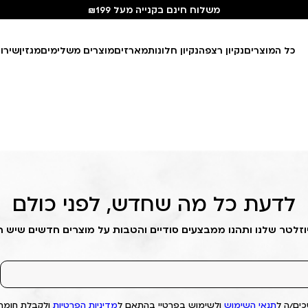
משלוח חינם בקנייה מעל ₪199
כל המוצרים
נקיון רצפה
נקיון חלונות
מארזים
מוצרים משלימים
מגזין
שירו
לדעת כל מה שחדש, לפני כולם
וזלטר שלנו ותהנו ממבצעים סודיים והטבות על מוצרים חדשים שיש 
ים/ה ל
תנאי השימוש
ולשימוש בפרטיי בהתאם ל
מדיניות הפרטיות
ולקבלת חומרי