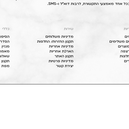
כל אחד מאמצעי התקשורת, לרבות דוא"ל ו-SMS.
יות
שירות
כללי
ים
מדיניות משלוחים
הסיפור
ם משלימים
תקנון החזרות/ החלפות
הסדרי 
וצרים
מדיניות אחריות
מגזין
 רצפה
הארכת אחריות
מאמרי
חלונות
תקנון האתר
שאלות
ים
מדיניות פרטיות
תקנון 
יצירת קשר
מפת א