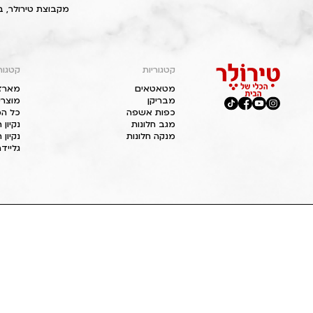
מקבוצת טירולר, ב
קטגוריות
קטגור
מטאטאים
מארז
מבריקן
מוצרי
כפות אשפה
כל המ
מגב חלונות
נקיון
מנקה חלונות
נקיון 
גליידר