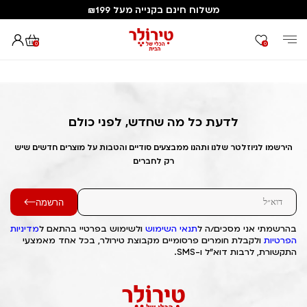
משלוח חינם בקנייה מעל ₪199
0
0
דף הבית
Out of Stock Alert 2025/09/21 1758440217
לדעת כל מה שחדש, לפני כולם
הירשמו לניוזלטר שלנו ותהנו ממבצעים סודיים והטבות על מוצרים חדשים שיש
רק לחברים
הרשמה
בהרשמתי אני מסכים/ה ל
תנאי השימוש
ולשימוש בפרטיי בהתאם ל
מדיניות
הפרטיות
ולקבלת חומרים פרסומיים מקבוצת טירולר, בכל אחד מאמצעי
התקשורת, לרבות דוא"ל ו-SMS.