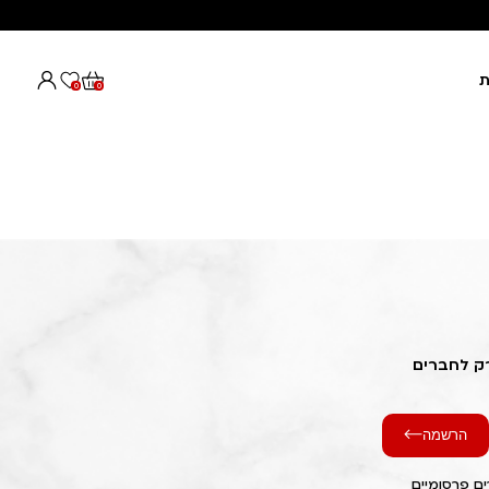
ת
0
0
רק לחברים
הרשמה
ם פרסומיים