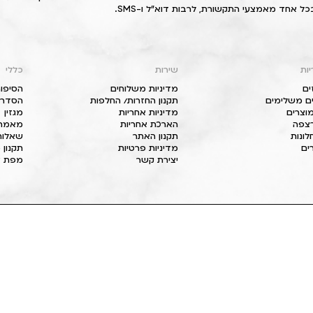
כל אחד מאמצעי התקשורת, לרבות דוא"ל ו-SMS.
יות
שירות
כללי
ים
מדיניות משלוחים
הסיפור
ם משלימים
תקנון החזרות/ החלפות
הסדרי 
וצרים
מדיניות אחריות
מגזין
 רצפה
הארכת אחריות
מאמרי
חלונות
תקנון האתר
שאלות
ים
מדיניות פרטיות
תקנון 
יצירת קשר
מפת א