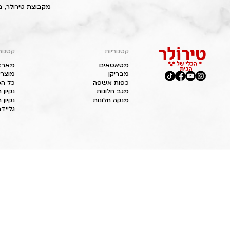
מקבוצת טירולר, ב
קטגוריות
קטגור
מטאטאים
מארז
מבריקן
מוצרי
כפות אשפה
כל המ
מגב חלונות
נקיון
מנקה חלונות
נקיון 
גליידר