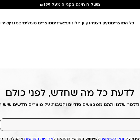
משלוח חינם בקנייה מעל ₪199
כל המוצרים
נקיון רצפה
נקיון חלונות
מארזים
מוצרים משלימים
מגזין
שירו
לדעת כל מה שחדש, לפני כולם
וזלטר שלנו ותהנו ממבצעים סודיים והטבות על מוצרים חדשים שיש 
ים/ה ל
תנאי השימוש
ולשימוש בפרטיי בהתאם ל
מדיניות הפרטיות
ולקבלת חומרי