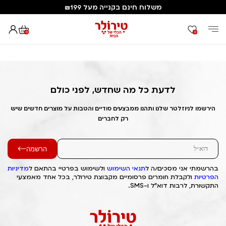
משלוח חינם בקנייה מעל ₪199
0
0
דף הבית
Out of Stock Alert 2025/09/16 1758006416
לדעת כל מה שחדש, לפני כולם
הירשמו לניוזלטר שלנו ותהנו ממבצעים סודיים והטבות על מוצרים חדשים שיש
רק לחברים
הרשמה
בהרשמתי אני מסכים/ה ל
תנאי השימוש
ולשימוש בפרטיי בהתאם ל
מדיניות
הפרטיות
ולקבלת חומרים פרסומיים מקבוצת טירולר, בכל אחד מאמצעי
התקשורת, לרבות דוא"ל ו-SMS.