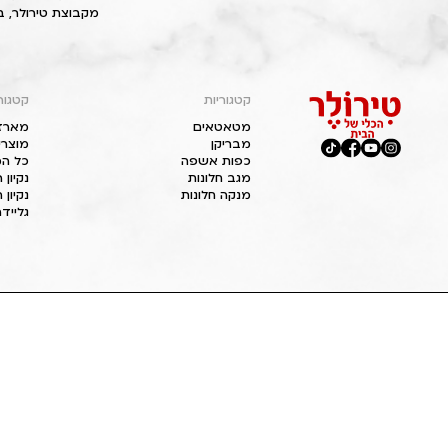
מקבוצת טירולר, ב
קטגוריות
קטגור
מטאטאים
מארז
מבריקן
מוצרי
כפות אשפה
כל המ
מגב חלונות
נקיון
מנקה חלונות
נקיון 
גליידר