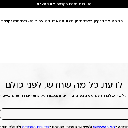
משלוח חינם בקנייה מעל ₪199
כל המוצרים
נקיון רצפה
נקיון חלונות
מארזים
מוצרים משלימים
מגזין
שירו
לדעת כל מה שחדש, לפני כולם
וזלטר שלנו ותהנו ממבצעים סודיים והטבות על מוצרים חדשים שיש 
ים/ה ל
תנאי השימוש
ולשימוש בפרטיי בהתאם ל
מדיניות הפרטיות
ולקבלת חומרי