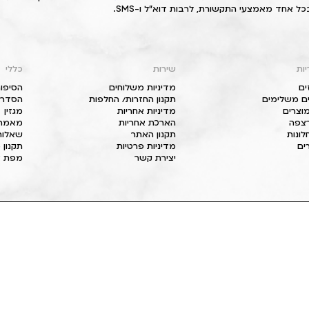
כל אחד מאמצעי התקשורת, לרבות דוא"ל ו-SMS.
יות
שירות
כללי
ים
מדיניות משלוחים
הסיפור
ם משלימים
תקנון החזרות/ החלפות
הסדרי 
וצרים
מדיניות אחריות
מגזין
 רצפה
הארכת אחריות
מאמרי
חלונות
תקנון האתר
שאלות
ים
מדיניות פרטיות
תקנון 
יצירת קשר
מפת א