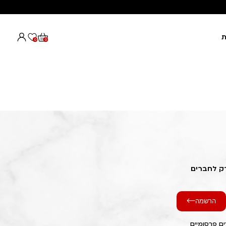
ת
0
0
רק לחברים
הרשמה
ם פרסומיים