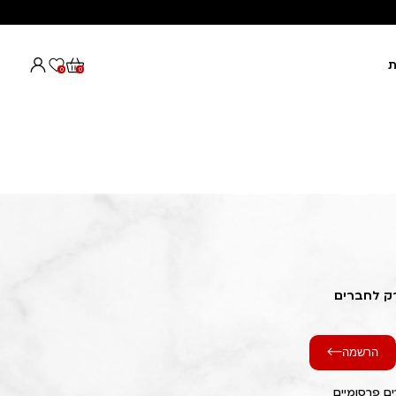
ת
0
0
רק לחברים
הרשמה
ם פרסומיים