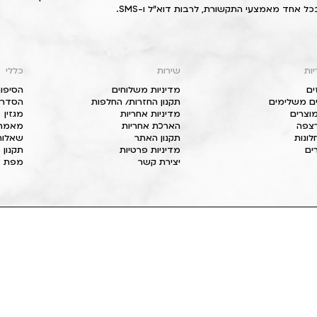
כל אחד מאמצעי התקשורת, לרבות דוא"ל ו-SMS.
יות
שירות
כללי
ים
מדיניות משלוחים
הסיפור
ם משלימים
תקנון החזרות/ החלפות
הסדרי 
וצרים
מדיניות אחריות
מגזין
 רצפה
הארכת אחריות
מאמרי
חלונות
תקנון האתר
שאלות
ים
מדיניות פרטיות
תקנון 
יצירת קשר
מפת א