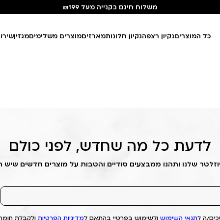
משלוח חינם בקנייה מעל ₪199
כל המוצרים
נקיון רצפה
נקיון חלונות
מארזים
מוצרים משלימים
מגזין
שירו
לדעת כל מה שחדש, לפני כולם
וזלטר שלנו ותהנו ממבצעים סודיים והטבות על מוצרים חדשים שיש 
ים/ה ל
תנאי השימוש
ולשימוש בפרטיי בהתאם ל
מדיניות הפרטיות
ולקבלת חומרי