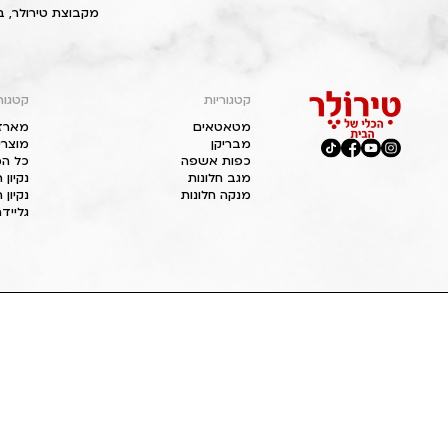
מקבוצת טירולר, ב
קטגוריות
קטגור
מטאטאים
מארז
מבריקן
מוצרי
כפות אשפה
כל המ
מגב חלונות
נקיון
מנקה חלונות
נקיון 
גליידר