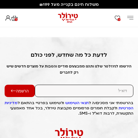
משלוח חינם בקנייה מעל ₪199
0
0
דף הבית
Out of Stock Alert 2025/09/15 1757914226
לדעת כל מה שחדש, לפני כולם
הירשמו לניוזלטר שלנו ותהנו ממבצעים סודיים והטבות על מוצרים חדשים שיש
רק לחברים
הרשמה
בהרשמתי אני מסכים/ה ל
תנאי השימוש
ולשימוש בפרטיי בהתאם ל
מדיניות
הפרטיות
ולקבלת חומרים פרסומיים מקבוצת טירולר, בכל אחד מאמצעי
התקשורת, לרבות דוא"ל ו-SMS.