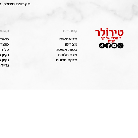
מקבוצת טירולר, ב
קטגוריות
קטגור
מטאטאים
מארז
מבריקן
מוצרי
כפות אשפה
כל המ
מגב חלונות
נקיון
מנקה חלונות
נקיון 
גליידר