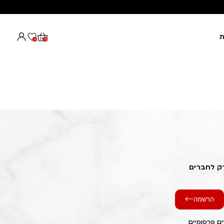
ת
0
0
רק לחברים
הרשמה
ם פרסומיים