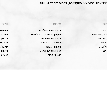
כל אחד מאמצעי התקשורת, לרבות דוא"ל ו-SMS.
יות
שירות
כללי
ים
מדיניות משלוחים
הסיפור
ם משלימים
תקנון החזרות/ החלפות
הסדרי 
וצרים
מדיניות אחריות
מגזין
 רצפה
הארכת אחריות
מאמרי
חלונות
תקנון האתר
שאלות
ים
מדיניות פרטיות
תקנון 
יצירת קשר
מפת א