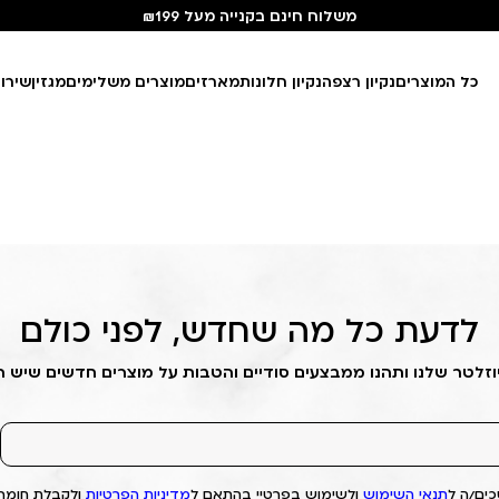
משלוח חינם בקנייה מעל ₪199
כל המוצרים
נקיון רצפה
נקיון חלונות
מארזים
מוצרים משלימים
מגזין
שירו
לדעת כל מה שחדש, לפני כולם
וזלטר שלנו ותהנו ממבצעים סודיים והטבות על מוצרים חדשים שיש 
ים/ה ל
תנאי השימוש
ולשימוש בפרטיי בהתאם ל
מדיניות הפרטיות
ולקבלת חומרי