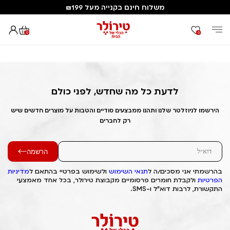
משלוח חינם בקנייה מעל ₪199
0
0
דף הבית
Out of Stock Alert 2025/08/14 1755174983
לדעת כל מה שחדש, לפני כולם
הירשמו לניוזלטר שלנו ותהנו ממבצעים סודיים והטבות על מוצרים חדשים שיש
רק לחברים
הרשמה
בהרשמתי אני מסכים/ה ל
תנאי השימוש
ולשימוש בפרטיי בהתאם ל
מדיניות
הפרטיות
ולקבלת חומרים פרסומיים מקבוצת טירולר, בכל אחד מאמצעי
התקשורת, לרבות דוא"ל ו-SMS.