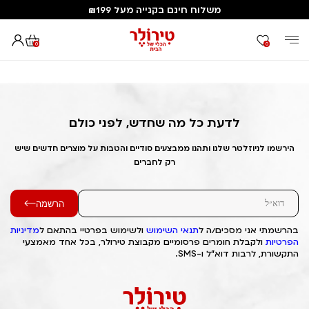
משלוח חינם בקנייה מעל ₪199
0
0
דף הבית
Out of Stock Alert 2025/08/13 1755056979
לדעת כל מה שחדש, לפני כולם
הירשמו לניוזלטר שלנו ותהנו ממבצעים סודיים והטבות על מוצרים חדשים שיש
רק לחברים
הרשמה
בהרשמתי אני מסכים/ה ל
תנאי השימוש
ולשימוש בפרטיי בהתאם ל
מדיניות
הפרטיות
ולקבלת חומרים פרסומיים מקבוצת טירולר, בכל אחד מאמצעי
התקשורת, לרבות דוא"ל ו-SMS.