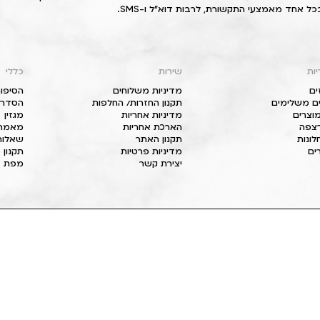
כל אחד מאמצעי התקשורת, לרבות דוא"ל ו-SMS.
יות
שירות
כללי
ים
מדיניות משלוחים
הסיפור
ם משלימים
תקנון החזרות/ החלפות
הסדרי 
וצרים
מדיניות אחריות
מגזין
 רצפה
הארכת אחריות
מאמרי
חלונות
תקנון האתר
שאלות
ים
מדיניות פרטיות
תקנון 
יצירת קשר
מפת א