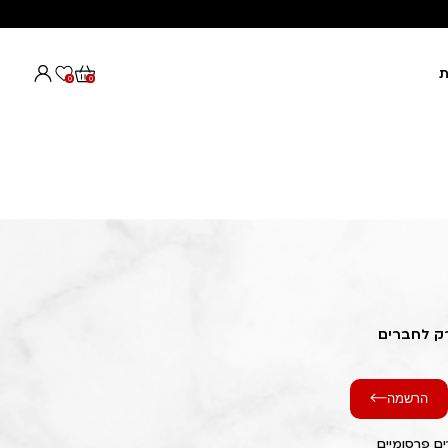
ת
0
0
רק לחברים
הרשמה
ם פרסומיים