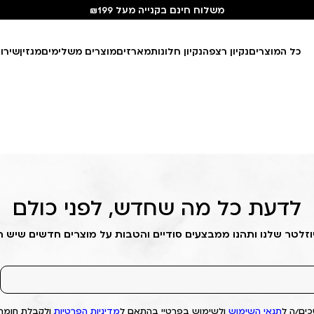
משלוח חינם בקנייה מעל ₪199
כל המוצרים
נקיון רצפה
נקיון חלונות
מארזים
מוצרים משלימים
מגזין
שירו
לדעת כל מה שחדש, לפני כולם
וזלטר שלנו ותהנו ממבצעים סודיים והטבות על מוצרים חדשים שיש 
ים/ה ל
תנאי השימוש
ולשימוש בפרטיי בהתאם ל
מדיניות הפרטיות
ולקבלת חומרי