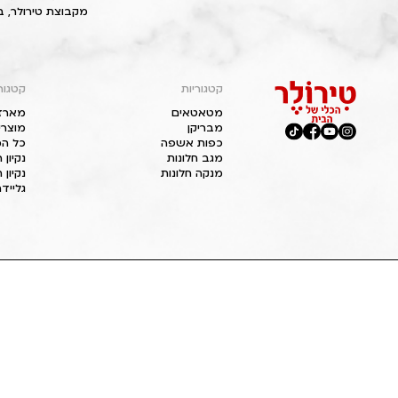
מקבוצת טירולר, ב
קטגוריות
קטגור
מטאטאים
מארז
מבריקן
מוצרי
כפות אשפה
כל המ
מגב חלונות
נקיון
מנקה חלונות
נקיון 
גליידר