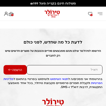
משלוח חינם בקנייה מעל ₪199
0
0
דף הבית
Out of Stock Alert 2025/08/07 1754579593
לדעת כל מה שחדש, לפני כולם
הירשמו לניוזלטר שלנו ותהנו ממבצעים סודיים והטבות על מוצרים חדשים שיש
רק לחברים
הרשמה
בהרשמתי אני מסכים/ה ל
תנאי השימוש
ולשימוש בפרטיי בהתאם ל
מדיניות
הפרטיות
ולקבלת חומרים פרסומיים מקבוצת טירולר, בכל אחד מאמצעי
התקשורת, לרבות דוא"ל ו-SMS.