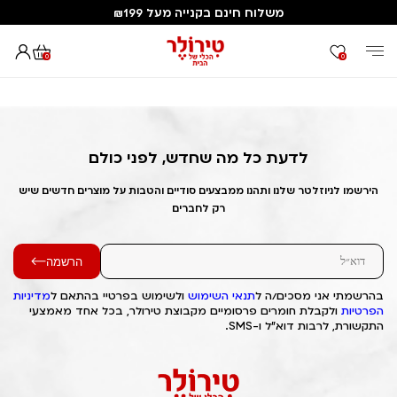
משלוח חינם בקנייה מעל ₪199
0
0
דף הבית
Out of Stock Alert 2025/08/01 1754071160
לדעת כל מה שחדש, לפני כולם
הירשמו לניוזלטר שלנו ותהנו ממבצעים סודיים והטבות על מוצרים חדשים שיש
רק לחברים
הרשמה
בהרשמתי אני מסכים/ה ל
תנאי השימוש
ולשימוש בפרטיי בהתאם ל
מדיניות
הפרטיות
ולקבלת חומרים פרסומיים מקבוצת טירולר, בכל אחד מאמצעי
התקשורת, לרבות דוא"ל ו-SMS.