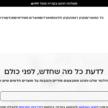
משלוח חינם בקנייה מעל ₪199
כל המוצרים
נקיון רצפה
נקיון חלונות
מארזים
מוצרים משלימים
מגזין
שירו
לדעת כל מה שחדש, לפני כולם
וזלטר שלנו ותהנו ממבצעים סודיים והטבות על מוצרים חדשים שיש 
ים/ה ל
תנאי השימוש
ולשימוש בפרטיי בהתאם ל
מדיניות הפרטיות
ולקבלת חומרי