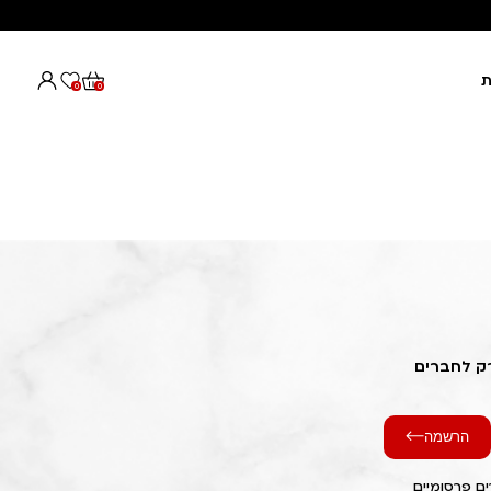
ת
0
0
רק לחברים
הרשמה
ם פרסומיים