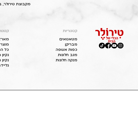
מקבוצת טירולר, ב
קטגוריות
קטגור
מטאטאים
מארז
מבריקן
מוצרי
כפות אשפה
כל המ
מגב חלונות
נקיון
מנקה חלונות
נקיון 
גליידר