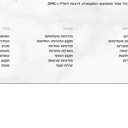
כל אחד מאמצעי התקשורת, לרבות דוא"ל ו-SMS.
יות
שירות
כללי
ים
מדיניות משלוחים
הסיפור
ם משלימים
תקנון החזרות/ החלפות
הסדרי 
וצרים
מדיניות אחריות
מגזין
 רצפה
הארכת אחריות
מאמרי
חלונות
תקנון האתר
שאלות
ים
מדיניות פרטיות
תקנון 
יצירת קשר
מפת א