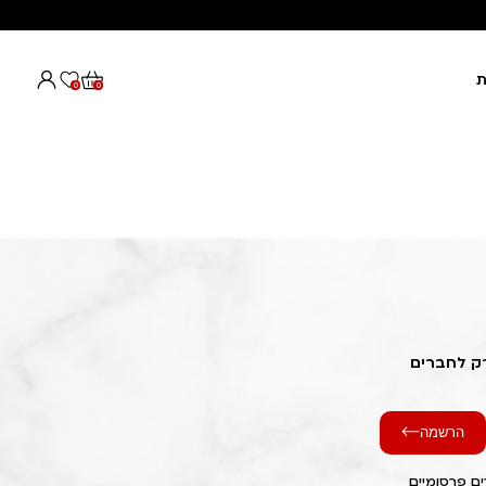
ת
0
0
רק לחברים
הרשמה
ם פרסומיים