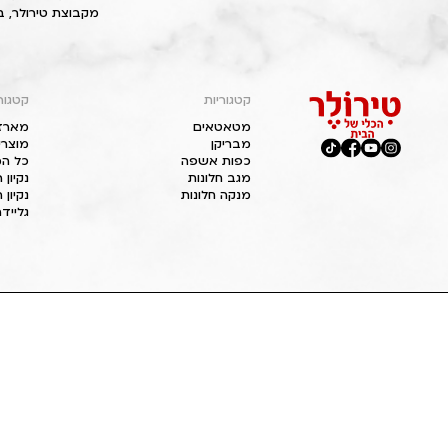
מקבוצת טירולר, ב
קטגוריות
קטגור
מטאטאים
מארז
מבריקן
מוצרי
כפות אשפה
כל המ
מגב חלונות
נקיון
מנקה חלונות
נקיון 
גליידר