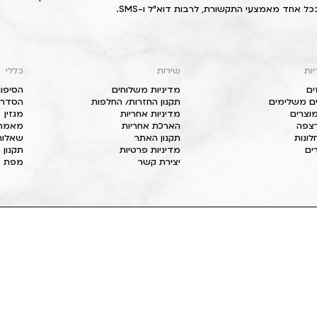
כל אחד מאמצעי התקשורת, לרבות דוא"ל ו-SMS.
יות
שירות
כללי
ים
מדיניות משלוחים
הסיפור
ם משלימים
תקנון החזרות/ החלפות
הסדרי 
וצרים
מדיניות אחריות
מגזין
 רצפה
הארכת אחריות
מאמרי
חלונות
תקנון האתר
שאלות
ים
מדיניות פרטיות
תקנון 
יצירת קשר
מפת א