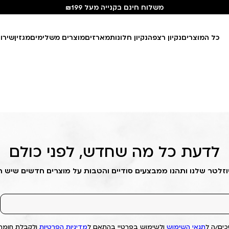
משלוח חינם בקנייה מעל ₪199
כל המוצרים
נקיון רצפה
נקיון חלונות
מארזים
מוצרים משלימים
מגזין
שירו
לדעת כל מה שחדש, לפני כולם
וזלטר שלנו ותהנו ממבצעים סודיים והטבות על מוצרים חדשים שיש 
ים/ה ל
תנאי השימוש
ולשימוש בפרטיי בהתאם ל
מדיניות הפרטיות
ולקבלת חומרי