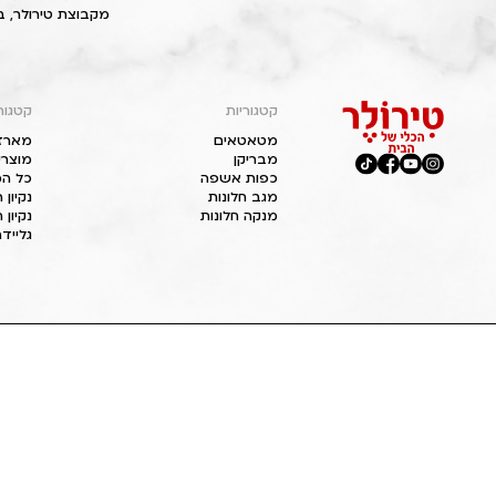
מקבוצת טירולר, ב
קטגוריות
קטגור
מטאטאים
מארז
מבריקן
מוצרי
כפות אשפה
כל המ
מגב חלונות
נקיון
מנקה חלונות
נקיון 
גליידר