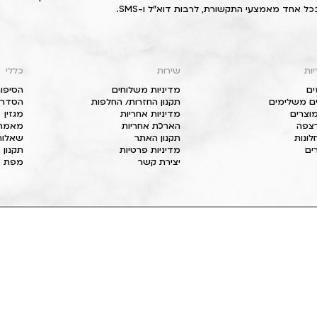
כל אחד מאמצעי התקשורת, לרבות דוא"ל ו-SMS.
יות
שירות
כללי
ים
מדיניות משלוחים
הסיפור
ם משלימים
תקנון החזרות/ החלפות
הסדרי 
וצרים
מדיניות אחריות
מגזין
 רצפה
הארכת אחריות
מאמרי
חלונות
תקנון האתר
שאלות
ים
מדיניות פרטיות
תקנון 
יצירת קשר
מפת א