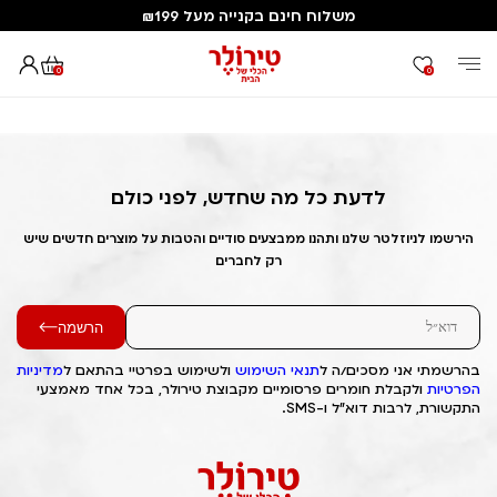
משלוח חינם בקנייה מעל ₪199
0
0
דף הבית
Out of Stock Alert 2025/07/22 1753173177
לדעת כל מה שחדש, לפני כולם
הירשמו לניוזלטר שלנו ותהנו ממבצעים סודיים והטבות על מוצרים חדשים שיש
רק לחברים
הרשמה
בהרשמתי אני מסכים/ה ל
תנאי השימוש
ולשימוש בפרטיי בהתאם ל
מדיניות
הפרטיות
ולקבלת חומרים פרסומיים מקבוצת טירולר, בכל אחד מאמצעי
התקשורת, לרבות דוא"ל ו-SMS.