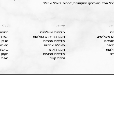
כל אחד מאמצעי התקשורת, לרבות דוא"ל ו-SMS.
יות
שירות
כללי
ים
מדיניות משלוחים
הסיפור
ם משלימים
תקנון החזרות/ החלפות
הסדרי 
וצרים
מדיניות אחריות
מגזין
 רצפה
הארכת אחריות
מאמרי
חלונות
תקנון האתר
שאלות
ים
מדיניות פרטיות
תקנון 
יצירת קשר
מפת א