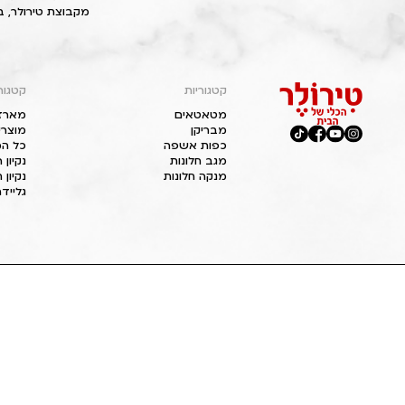
מקבוצת טירולר, ב
קטגוריות
קטגור
מטאטאים
מארז
מבריקן
מוצרי
כפות אשפה
כל המ
מגב חלונות
נקיון
מנקה חלונות
נקיון 
גליידר