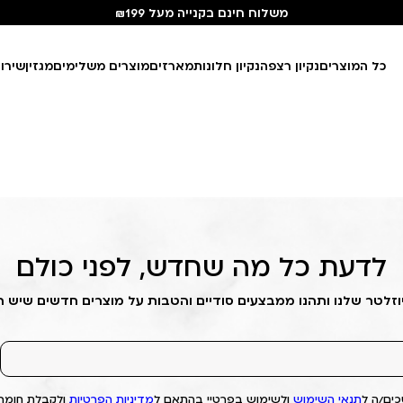
משלוח חינם בקנייה מעל ₪199
כל המוצרים
נקיון רצפה
נקיון חלונות
מארזים
מוצרים משלימים
מגזין
שירו
לדעת כל מה שחדש, לפני כולם
וזלטר שלנו ותהנו ממבצעים סודיים והטבות על מוצרים חדשים שיש 
ים/ה ל
תנאי השימוש
ולשימוש בפרטיי בהתאם ל
מדיניות הפרטיות
ולקבלת חומרי