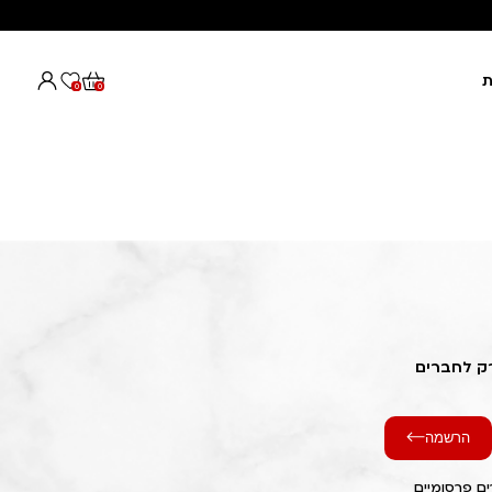
ת
0
0
רק לחברים
הרשמה
ם פרסומיים