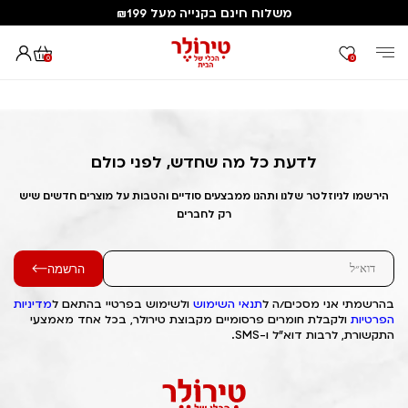
משלוח חינם בקנייה מעל ₪199
0
0
דף הבית
Out of Stock Alert 2025/07/21 1753069135
לדעת כל מה שחדש, לפני כולם
הירשמו לניוזלטר שלנו ותהנו ממבצעים סודיים והטבות על מוצרים חדשים שיש
רק לחברים
הרשמה
בהרשמתי אני מסכים/ה ל
תנאי השימוש
ולשימוש בפרטיי בהתאם ל
מדיניות
הפרטיות
ולקבלת חומרים פרסומיים מקבוצת טירולר, בכל אחד מאמצעי
התקשורת, לרבות דוא"ל ו-SMS.