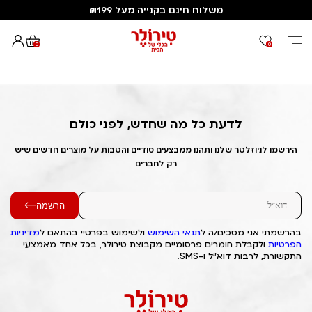
משלוח חינם בקנייה מעל ₪199
0
0
דף הבית
Out of Stock Alert 2025/07/19 1752906226
לדעת כל מה שחדש, לפני כולם
הירשמו לניוזלטר שלנו ותהנו ממבצעים סודיים והטבות על מוצרים חדשים שיש
רק לחברים
הרשמה
בהרשמתי אני מסכים/ה ל
תנאי השימוש
ולשימוש בפרטיי בהתאם ל
מדיניות
הפרטיות
ולקבלת חומרים פרסומיים מקבוצת טירולר, בכל אחד מאמצעי
התקשורת, לרבות דוא"ל ו-SMS.