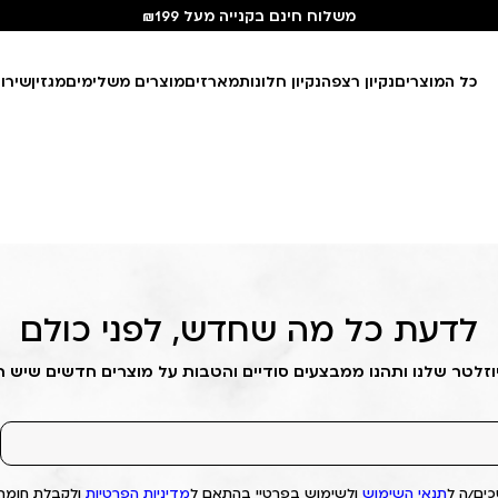
משלוח חינם בקנייה מעל ₪199
כל המוצרים
נקיון רצפה
נקיון חלונות
מארזים
מוצרים משלימים
מגזין
שירו
לדעת כל מה שחדש, לפני כולם
וזלטר שלנו ותהנו ממבצעים סודיים והטבות על מוצרים חדשים שיש 
ים/ה ל
תנאי השימוש
ולשימוש בפרטיי בהתאם ל
מדיניות הפרטיות
ולקבלת חומרי