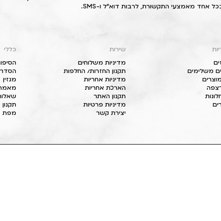
כל אחד מאמצעי התקשורת, לרבות דוא"ל ו-SMS.
יות
שירות
כללי
ים
מדיניות משלוחים
הסיפור
ם משלימים
תקנון החזרות/ החלפות
הסדרי 
וצרים
מדיניות אחריות
מגזין
 רצפה
הארכת אחריות
מאמרי
חלונות
תקנון האתר
שאלות
ים
מדיניות פרטיות
תקנון 
יצירת קשר
מפת א