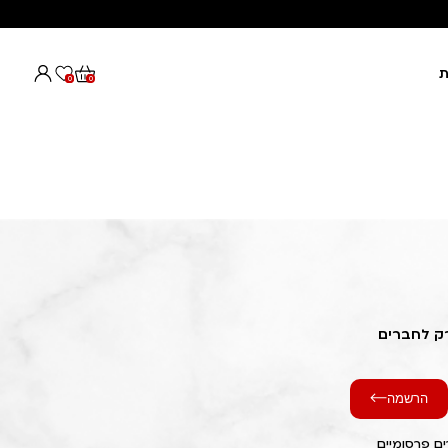
ת
0
0
רק לחברים
הרשמה
ם פרסומיים