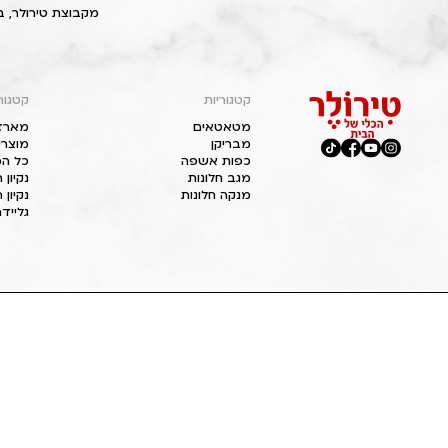
מקבוצת טירולר, ב
קטגוריות
קטגור
מטאטאים
מארז
מבריקן
מוצרי
כפות אשפה
כל המ
מגב חלונות
נקיון
מנקה חלונות
נקיון 
גליידר